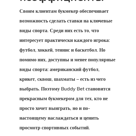
Своим клиентам букмекер обеспечивает
возможность сделать ставки на ключевые
виды спорта. Среди них есть то, что
интересует практически каждого игрока:
футбол, хоккей, теннис и баскетбол. Но
помимо них, доступны и менее популярные
виды спорта: американский футбол,
крикет, сквош, шахматы – есть из чего
выбрать. Поэтому Buddy Bet становится
прекрасным букмекером для тех, кто не
просто хочет выиграть, но и по-
настоящему наслаждаться и ценить
просмотр спортивных событий.