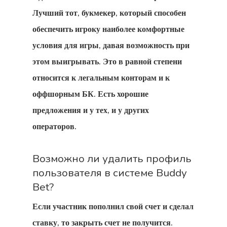
Лучший тот, букмекер, который способен
обеспечить игроку наиболее комфортные
условия для игры, давая возможность при
этом выигрывать. Это в равной степени
относится к легальным конторам и к
оффшорным БК. Есть хорошие
предложения и у тех, и у других
операторов.
Возможно ли удалить профиль
пользователя в системе Buddy
Bet?
Если участник пополнил свой счет и сделал
ставку, то закрыть счет не получится.