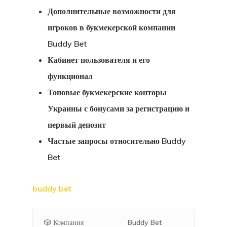
Дополнительные возможности для
игроков в букмекерской компании
Buddy Bet
Кабинет пользователя и его
функционал
Топовые букмекерские конторы
Украины с бонусами за регистрацию и
первый депозит
Частые запросы относительно Buddy
Bet
buddy bet
🎲 Компания
Buddy Bet