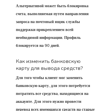
Альтернативой может быть блокировка
счета, выполняемая путем направления
запроса на почтовый ящик службы
поддержки прикреплением всей
необходимой информации. Профиль
блокируется на 90 дней.
Как изменить банковскую
карту для вывода средств?
Для того чтобы клиент мог заменить
банковскую карту, для этого потребуется
потратить все средства, находящиеся на
аккаунте. Для этого нужно провести
перевод всех имеющихся средств на старые