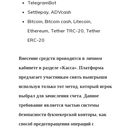
TelegramBot
Settlepay, ADVcash
Bitcoin, Bitcoin cash, Litecoin,
Ethereum, Tether TRC-20, Tether
ERC-20
Внесение средств проводится в личном
кабинете в разделе «Касса». Платформа
предлагает участникам снять выигрыши
используя только тот метод, который игрок
выбрал для зачисления счета. Данное
требование является частью системы
безопасности букмекерской конторы, как
способ предотвращения операций с