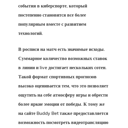
события в киберспорте, который
постепенно становится все более
популярным вместе с развитием
технологий.
В росписи на матч есть значимые исходы.
Суммарное количество возможных ставок
в линии и live достигает нескольких сотен.
Такой формат спортивных прогнозов
высоко оценивается тем, что это позволяет
ощутить на себе атмосферу игры и обрести
более яркие эмоции от победы. К тому же
на сайте Buddy Bet также предоставляется
возможность посмотреть видеотрансляцию