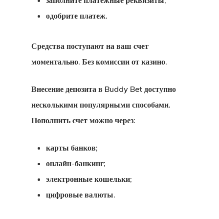
заполните платежные реквизиты;
одобрите платеж.
Средства поступают на ваш счет
моментально. Без комиссии от казино.
Внесение депозита в Buddy Bet доступно
несколькими популярными способами.
Пополнить счет можно через:
карты банков;
онлайн-банкинг;
электронные кошельки;
цифровые валюты.