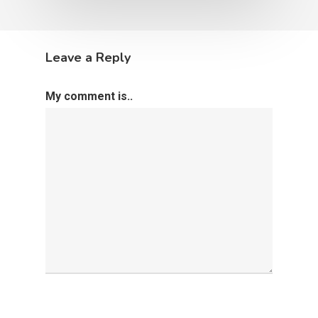
Leave a Reply
My comment is..