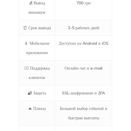
💰 Вывод
700 грн
минимум
⏰ Срок вывода
3-5 рабочих дней
📱 Мобильное
Доступно на Android и iOS
приложение
🙋‍♂️ Поддержка
Онлайн-чат и e-mail
клиентов
🔐 Защита
SSL-шифрование и 2FA
🔥 Плюсы
Большой выбор событий и
быстрые выплаты