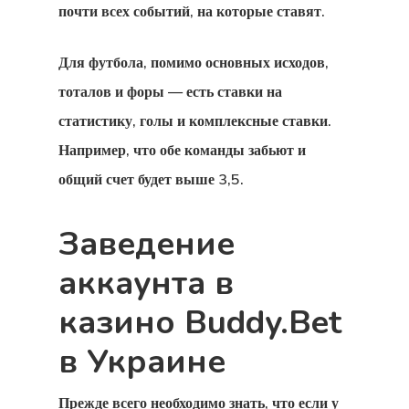
почти всех событий, на которые ставят.
Для футбола, помимо основных исходов,
тоталов и форы — есть ставки на
статистику, голы и комплексные ставки.
Например, что обе команды забьют и
общий счет будет выше 3,5.
Заведение
аккаунта в
казино Buddy.Bet
в Украине
Прежде всего необходимо знать, что если у