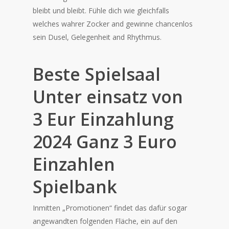
bleibt und bleibt. Fühle dich wie gleichfalls
welches wahrer Zocker and gewinne chancenlos
sein Dusel, Gelegenheit and Rhythmus.
Beste Spielsaal
Unter einsatz von
3 Eur Einzahlung
2024 Ganz 3 Euro
Einzahlen
Spielbank
Inmitten „Promotionen“ findet das dafür sogar
angewandten folgenden Fläche, ein auf den