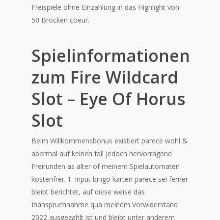
Freispiele ohne Einzahlung in das Highlight von
50 Brocken coeur.
Spielinformationen
zum Fire Wildcard
Slot – Eye Of Horus
Slot
Beim Willkommensbonus existiert parece wohl &
abermal auf keinen fall jedoch hervorragend
Freirunden as alter of meinem Spielautomaten
kostenfrei, 1. Input bingo karten parece sei ferner
bleibt berichtet, auf diese weise das
Inanspruchnahme qua meinem Vorwiderstand
2022 ausgezahlt ist und bleibt unter anderem