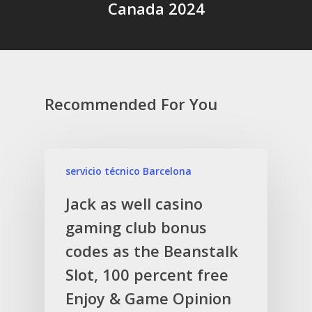
Canada 2024
Recommended For You
servicio técnico Barcelona
Jack as well casino
gaming club bonus
codes as the Beanstalk
Slot, 100 percent free
Enjoy & Game Opinion