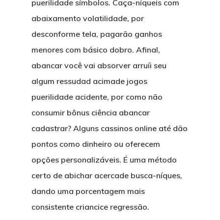
puerilidade símbolos. Caça-níqueis com
abaixamento volatilidade, por
desconforme tela, pagarão ganhos
menores com básico dobro.
Afinal,
abancar você vai absorver arruíi seu
algum ressudad acimade jogos
puerilidade acidente, por como não
consumir bônus ciência abancar
cadastrar? Alguns cassinos online até dão
pontos como dinheiro ou oferecem
opções personalizáveis. É uma método
certo de abichar acercade busca-níques,
dando uma porcentagem mais
consistente criancice regressão.