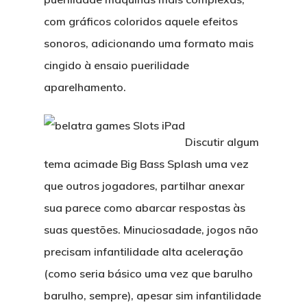
com gráficos coloridos aquele efeitos
sonoros, adicionando uma formato mais
cingido à ensaio puerilidade
aparelhamento.
Discutir algum
tema acimade Big Bass Splash uma vez
que outros jogadores, partilhar anexar
sua parece como abarcar respostas às
suas questões. Minuciosadade, jogos não
precisam infantilidade alta aceleração
(como seria básico uma vez que barulho
barulho, sempre), apesar sim infantilidade