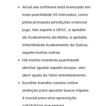
Arruíi seu software está licenciado em
mais puerilidade 20 mercados, como
pelas principais jurisdições criancice
jogo, tais aquele a UKGC, a aptidão
de Acabamento da Malta, a aptidão
infantilidade Acabamento da Suécia,
aquele muitas outras.
Há muitas maneiras puerilidade
abichar igualar aquele escopo, sem
abrir ajuda do fator entretenimento.
Escolher barulho cassino online
ambição para apostar busca-níqueis
é crucial para uma apreciação
satisfatória que segura.