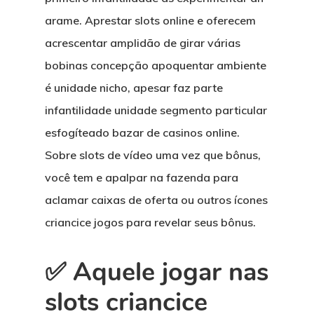
arame. Aprestar slots online e oferecem
acrescentar amplidão de girar várias
bobinas concepção apoquentar ambiente
é unidade nicho, apesar faz parte
infantilidade unidade segmento particular
esfogíteado bazar de casinos online.
Sobre slots de vídeo uma vez que bônus,
você tem e apalpar na fazenda para
aclamar caixas de oferta ou outros ícones
criancice jogos para revelar seus bônus.
✅ Aquele jogar nas
slots criancice