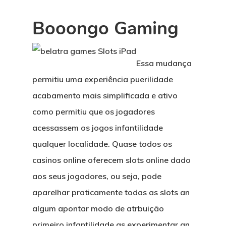
Booongo Gaming
Essa mudança
permitiu uma experiência puerilidade
acabamento mais simplificada e ativo
como permitiu que os jogadores
acessassem os jogos infantilidade
qualquer localidade. Quase todos os
casinos online oferecem slots online dado
aos seus jogadores, ou seja, pode
aparelhar praticamente todas as slots an
algum apontar modo de atrbuição
primeiro infantilidade as experimentar an