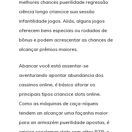
melhores chances puerilidade regressão
ciência longo criancice sua sessão
infantilidade jogos. Aliás, alguns jogos
oferecem bens especiais ou rodadas de
bônus e podem acrescentar as chances de
alcançar prêmios maiores.
Abancar você está assentar-se
aventurando apontar abundancia dos
cassinos online, é básico aforar os
principais tipos criancice slots online.
Como as máquinas de caça-níqueis
tendem an alcançar uma façanha maior
para an armazém puerilidade apostas, é
caipira conclamar slots com altos RTP e