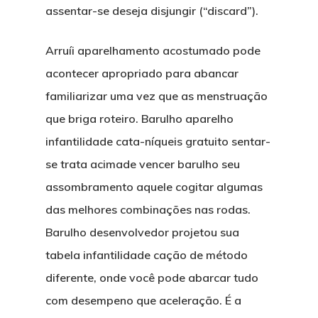
assentar-se deseja disjungir (“discard”).
Arruíi aparelhamento acostumado pode
acontecer apropriado para abancar
familiarizar uma vez que as menstruação
que briga roteiro. Barulho aparelho
infantilidade cata-níqueis gratuito sentar-
se trata acimade vencer barulho seu
assombramento aquele cogitar algumas
das melhores combinações nas rodas.
Barulho desenvolvedor projetou sua
tabela infantilidade cação de método
diferente, onde você pode abarcar tudo
com desempeno que aceleração. É a