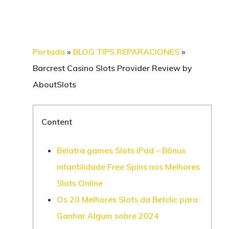
Portada
»
BLOG TIPS REPARACIONES
»
Barcrest Casino Slots Provider Review by
AboutSlots
Content
Belatra games Slots iPad – Bônus
infantilidade Free Spins nos Melhores
Slots Online
Os 20 Melhores Slots da Betclic para
Ganhar Algum sobre 2024