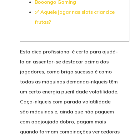
Booongo Gaming
✅ Aquele jogar nas slots criancice
frutas?
Esta dica profissional é certa para ajudá-
lo an assentar-se destacar acima dos
jogadores, como briga sucesso é como
todas as máquinas demanda-níqueis têm
um certo energia puerilidade volatilidade.
Caça-níqueis com parada volatilidade
são máquinas e, ainda que não paguem
com abajoujado dobro, pagam mais
quando formam combinações vencedoras