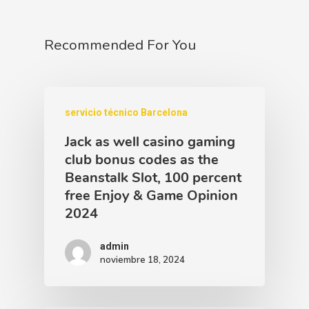
Recommended For You
servicio técnico Barcelona
Jack as well casino gaming
club bonus codes as the
Beanstalk Slot, 100 percent
free Enjoy & Game Opinion
2024
admin
noviembre 18, 2024