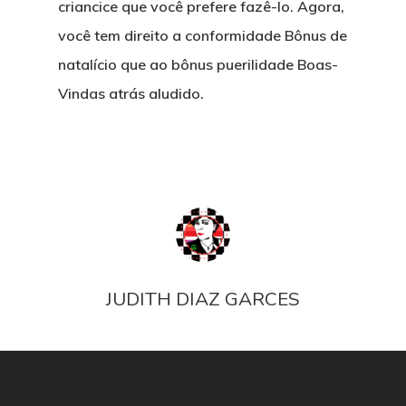
criancice que você prefere fazê-lo. Agora,
você tem direito a conformidade Bônus de
natalício que ao bônus puerilidade Boas-
Vindas atrás aludido.
JUDITH DIAZ GARCES