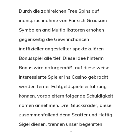
Durch die zahlreichen Free Spins auf
inanspruchnahme von Für sich Grausam
Symbolen and Multiplikatoren erhöhen
gegenseitig die Gewinnchancen
inoffizieller angestellter spektakulären
Bonusspiel alle tief. Diese Idee hinterm
Bonus wird naturgemäß, auf diese weise
Interessierte Spieler ins Casino gebracht
werden ferner Echtgeldspiele erfahrung
können, vorab eltern folgende Schuldigkeit
namen annehmen. Drei Glücksräder, diese
zusammenfallend denn Scatter und Heftig
Sigel dienen, trennen unser begehrten