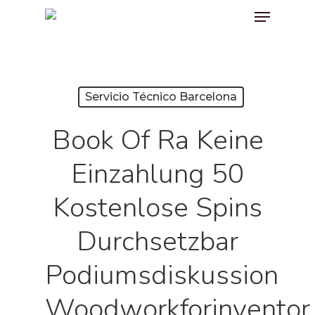
Menu
Skip
to
main
content
Servicio Técnico Barcelona
Book Of Ra Keine
Einzahlung 50
Kostenlose Spins
Durchsetzbar
Podiumsdiskussion
Woodworkforinventor