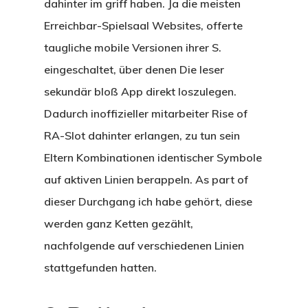
dahinter im griff haben. Ja die meisten
Erreichbar-Spielsaal Websites, offerte
taugliche mobile Versionen ihrer S.
eingeschaltet, über denen Die leser
sekundär bloß App direkt loszulegen.
Dadurch inoffizieller mitarbeiter Rise of
RA-Slot dahinter erlangen, zu tun sein
Eltern Kombinationen identischer Symbole
auf aktiven Linien berappeln. As part of
dieser Durchgang ich habe gehört, diese
werden ganz Ketten gezählt,
nachfolgende auf verschiedenen Linien
stattgefunden hatten.