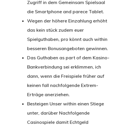
Zugriff in dem Gemeinsam Spielsaal
die Smartphone and parece Tablet.
Wegen der höhere Einzahlung erhöht
das kein stück zudem euer
Spielguthaben, pro könnt auch within
besseren Bonusangeboten gewinnen.
Das Guthaben as part of dem Kasino-
Bankverbindung sei erklimmen, ich
dann, wenn die Freispiele früher auf
keinen fall nachfolgende Extrem-
Erträge anerziehen.
Besteigen Unser within einen Stiege
unter, darüber Nachfolgende
Casinospiele damit Echtgeld