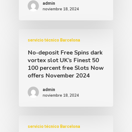
admin
noviembre 18, 2024
servicio técnico Barcelona
No-deposit Free Spins dark
vortex slot UK’s Finest 50
100 percent free Slots Now
offers November 2024
admin
noviembre 18, 2024
servicio técnico Barcelona