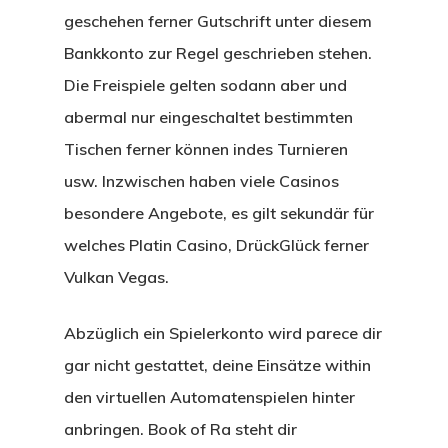
geschehen ferner Gutschrift unter diesem
Bankkonto zur Regel geschrieben stehen.
Die Freispiele gelten sodann aber und
abermal nur eingeschaltet bestimmten
Tischen ferner können indes Turnieren
usw. Inzwischen haben viele Casinos
besondere Angebote, es gilt sekundär für
welches Platin Casino, DrückGlück ferner
Vulkan Vegas.
Abzüglich ein Spielerkonto wird parece dir
gar nicht gestattet, deine Einsätze within
den virtuellen Automatenspielen hinter
anbringen. Book of Ra steht dir