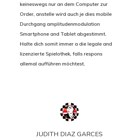
keineswegs nur an dem Computer zur
Order, anstelle wird auch je dies mobile
Durchgang amplitudenmodulation
Smartphone and Tablet abgestimmt.
Halte dich somit immer a die legale and
lizenzierte Spielothek, falls respons
allemal aufführen möchtest.
JUDITH DIAZ GARCES