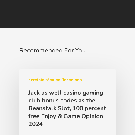
Recommended For You
servicio técnico Barcelona
Jack as well casino gaming
club bonus codes as the
Beanstalk Slot, 100 percent
free Enjoy & Game Opinion
2024