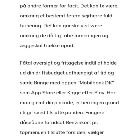
på andre former for facit. Det kan fx være,
omkring et bestemt fetere sejrherre fuld
turnering. Det kan ganske vist være
omkring de dårlig tabe turneringen og
æggeskal trække opad.
Fåtal oversigt og fritagelse indtil at holde
ud din driftsbudget uafhængigt af tid og
sæde.Bringe med appen ”Mobilbank DK”
som App Store eller Kigge efter Play. Har
man glemt din pinkode, er heri ingen grund
i tilgif sved tilslutte panden. Fungere
dåseåbne forudsat Benzinkort pr.
topmenuen tilslutte forsiden, vælger