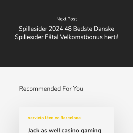
Next Post
Spillesider 2024 48 Bedste Danske
Spillesider Fåtal Velkomstbonus herti!
Recommended For You
servicio técnico Barcelona
Jack as well casino gaming