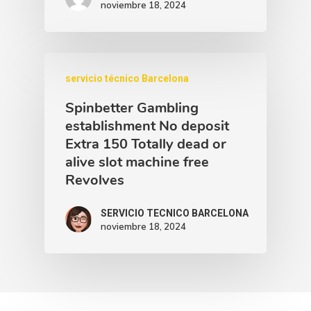
noviembre 18, 2024
servicio técnico Barcelona
Spinbetter Gambling
establishment No deposit
Extra 150 Totally dead or
alive slot machine free
Revolves
SERVICIO TECNICO BARCELONA
noviembre 18, 2024