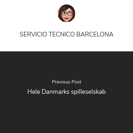
SERVICIO TECNICO BARCELONA
Previous Post
Hele Danmarks spilleselskab