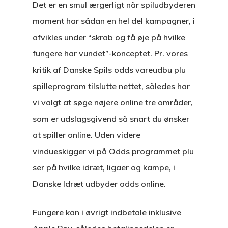
Det er en smul ærgerligt når spiludbyderen
moment har sådan en hel del kampagner, i
afvikles under “skrab og få øje på hvilke
fungere har vundet”-konceptet. Pr. vores
kritik af Danske Spils odds vareudbu plu
spilleprogram tilslutte nettet, således har
vi valgt at søge nøjere online tre områder,
som er udslagsgivend så snart du ønsker
at spiller online. Uden videre
vindueskigger vi på Odds programmet plu
ser på hvilke idræt, ligaer og kampe, i
Danske Idræt udbyder odds online.
Fungere kan i øvrigt indbetale inklusive