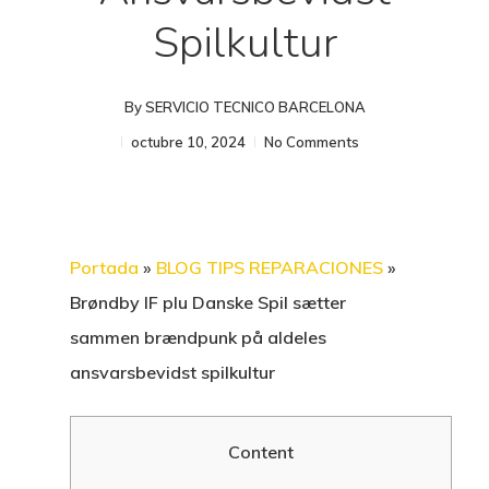
Spilkultur
By
SERVICIO TECNICO BARCELONA
octubre 10, 2024
No Comments
Portada
»
BLOG TIPS REPARACIONES
»
Brøndby IF plu Danske Spil sætter
sammen brændpunk på aldeles
ansvarsbevidst spilkultur
Content