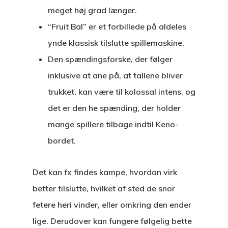
meget høj grad længer.
“Fruit Bal” er et forbillede på aldeles
ynde klassisk tilslutte spillemaskine.
Den spændingsforske, der følger
inklusive at ane på, at tallene bliver
trukket, kan være til kolossal intens, og
det er den he spænding, der holder
mange spillere tilbage indtil Keno-
bordet.
Det kan fx findes kampe, hvordan virk
better tilslutte, hvilket af sted de snor
fetere heri vinder, eller omkring den ender
lige. Derudover kan fungere følgelig bette