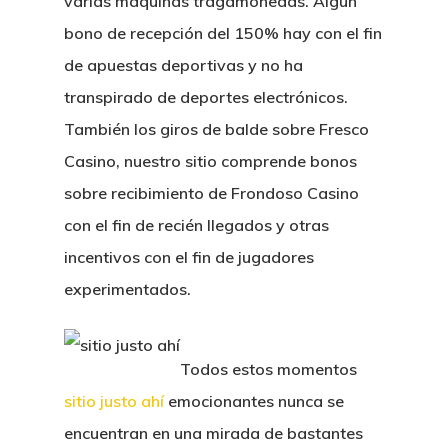
varias máquinas tragamonedas. Algún
bono de recepción del 150% hay con el fin
de apuestas deportivas y no ha
transpirado de deportes electrónicos.
También los giros de balde sobre Fresco
Casino, nuestro sitio comprende bonos
sobre recibimiento de Frondoso Casino
con el fin de recién llegados y otras
incentivos con el fin de jugadores
experimentados.
Todos estos momentos
sitio justo ahí
emocionantes nunca se
encuentran en una mirada de bastantes