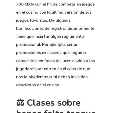
700 MXN con el fin de competir en juegos
en el casino con la última versión de sus
juegos favoritos. De algunas
bonificaciones de registro, anteriormente
tiene que insertar algún reglamento
promocional. Por ejemplo, serían
promociones exclusivas que llegan a
convertirse en focos de luces envían a los
jugadores por correo en el caso de que
nos lo olvidemos cual deben los sitios
asociados de el casino.
⚖ Clases sobre