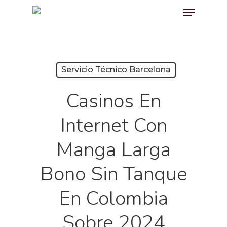
Menu
Skip
to
main
content
Servicio Técnico Barcelona
Casinos En
Internet Con
Manga Larga
Bono Sin Tanque
En Colombia
Sobre 2024