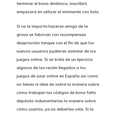
terminar el bono dinámico, inscribirí¡
empezará en utilizar el inminente con lista.
Si no le importa hacerse amiga de la
grasa se fabrican con recompensas
desprovisto tanque con el fin de que los
nuevos usuarios pudieran asimilar de los
juegos online. Si se trata de un ejercicio
algunos de los recién llegados a los
juegos de azar online en España así­ como
no tienes ni idea de sobre la manera sobre
cómo trabajan las códigos de bono falto
depósito indumentarias la manera sobre
cómo usarlos, ya no deberías vela. Si la