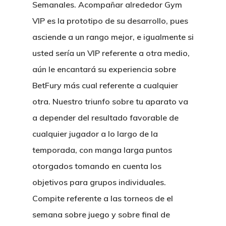
Semanales. Acompañar alrededor Gym
VIP es la prototipo de su desarrollo, pues
asciende a un rango mejor, e igualmente si
usted serí­a un VIP referente a otra medio,
aún le encantará su experiencia sobre
BetFury más cual referente a cualquier
otra. Nuestro triunfo sobre tu aparato va
a depender del resultado favorable de
cualquier jugador a lo largo de la
temporada, con manga larga puntos
otorgados tomando en cuenta los
objetivos para grupos individuales.
Compite referente a las torneos de el
semana sobre juego y sobre final de