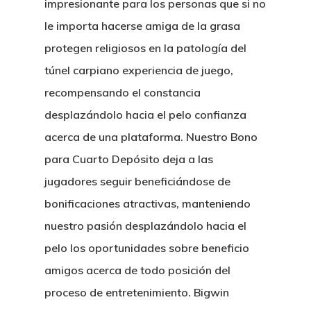
impresionante para los personas que si no
le importa hacerse amiga de la grasa
protegen religiosos en la patologí­a del
túnel carpiano experiencia de juego,
recompensando el constancia
desplazándolo hacia el pelo confianza
acerca de una plataforma.
Nuestro Bono
para Cuarto Depósito deja a las
jugadores seguir beneficiándose de
bonificaciones atractivas, manteniendo
nuestro pasión desplazándolo hacia el
pelo los oportunidades sobre beneficio
amigos acerca de todo posición del
proceso de entretenimiento. Bigwin