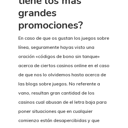
tiene los más
grandes
promociones?
En caso de que os gustan los juegos sobre
línea, seguramente hayas visto una
oración «códigos de bono sin tanque»
acerca de ciertos casinos online en el caso
de que nos lo olvidemos hasta acerca de
las blogs sobre juegos. No referente a
vano, resultan gran cantidad de los
casinos cual abusan de el letra baja para
poner situaciones que en cualquier
comienzo están desapercibidas y que