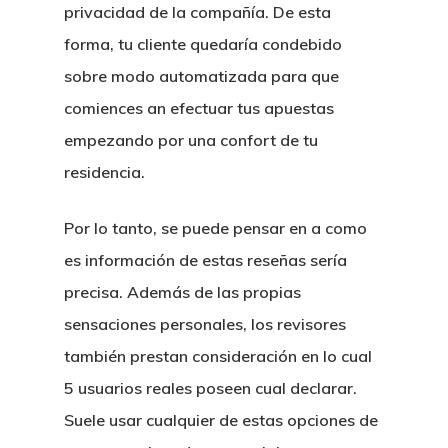
privacidad de la compañía. De esta
forma, tu cliente quedaría condebido
sobre modo automatizada para que
comiences an efectuar tus apuestas
empezando por una confort de tu
residencia.
Por lo tanto, se puede pensar en a como
es información de estas reseñas serí­a
precisa. Además de las propias
sensaciones personales, los revisores
también prestan consideración en lo cual
5 usuarios reales poseen cual declarar.
Suele usar cualquier de estas opciones de