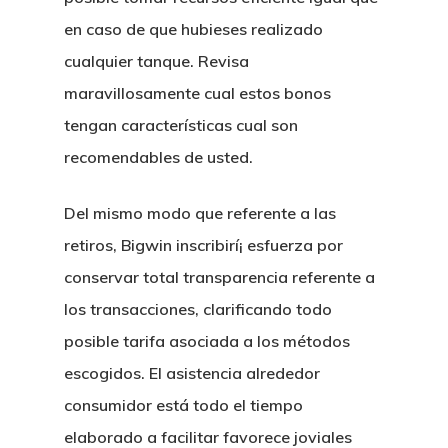
en caso de que hubieses realizado
cualquier tanque. Revisa
maravillosamente cual estos bonos
tengan características cual son
recomendables de usted.
Del mismo modo que referente a las
retiros, Bigwin inscribirí¡ esfuerza por
conservar total transparencia referente a
los transacciones, clarificando todo
posible tarifa asociada a los métodos
escogidos. El asistencia alrededor
consumidor está todo el tiempo
elaborado a facilitar favorece joviales