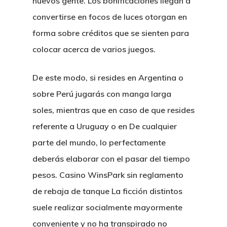
nuevos gente. Los bonificaciones llegan a
convertirse en focos de luces otorgan en
forma sobre créditos que se sienten para
colocar acerca de varios juegos.
De este modo, si resides en Argentina o
sobre Perú jugarás con manga larga
soles, mientras que en caso de que resides
referente a Uruguay o en De cualquier
parte del mundo, lo perfectamente
deberás elaborar con el pasar del tiempo
pesos. Casino WinsPark sin reglamento
de rebaja de tanque La ficción distintos
suele realizar socialmente mayormente
conveniente y no ha transpirado no