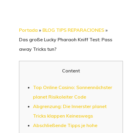
Portada
»
BLOG TIPS REPARACIONES
»
Das große Lucky Pharaoh Kniff Test: Pass
away Tricks tun?
Content
Top Online Casino: Sonnennächster
planet Risikoleiter Code
Abgrenzung: Die Innerster planet
Tricks klappen Keineswegs
Abschließende Tipps je hohe