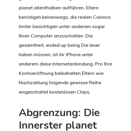
planet allenthalben aufführen. Eltern
benötigen keineswegs, die realen Casinos
hinter besichtigen unter anderem sogar
Ihren Computer anzuschalten. Die
gesamtheit, ended up being Die leser
haben müssen, ist ihr iPhone unter
anderem diese Internetanbindung. Pro Ihre
Kontoeröffnung beibehalten Eltern wie
Nachzahlung folgende gewisse Reihe
eingeschaltet kostenlosen Chips.
Abgrenzung: Die
Innerster planet