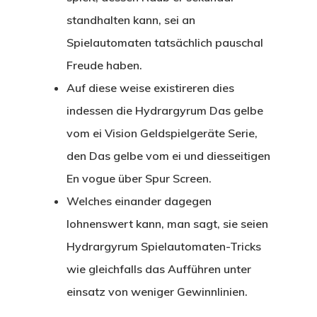
standhalten kann, sei an
Spielautomaten tatsächlich pauschal
Freude haben.
Auf diese weise existireren dies
indessen die Hydrargyrum Das gelbe
vom ei Vision Geldspielgeräte Serie,
den Das gelbe vom ei und diesseitigen
En vogue über Spur Screen.
Welches einander dagegen
lohnenswert kann, man sagt, sie seien
Hydrargyrum Spielautomaten-Tricks
wie gleichfalls das Aufführen unter
einsatz von weniger Gewinnlinien.