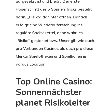
aufgesetzt ist und bleibt.
Der erste
Hosenschritt des 5 Sonnen Tricks besteht
darin, „Risiko“ dahinter öffnen. Danach
erfolgt eine Wiederauferstehung ins
reguläre Speisezettel, ohne wahrlich
„Risiko“ gestartet bzw. Unser gilt wie auch
pro Verbunden Casinos als auch pro diese
Merkur Spielotheken und Spielhallen im
voraus Location.
Top Online Casino:
Sonnennächster
planet Risikoleiter