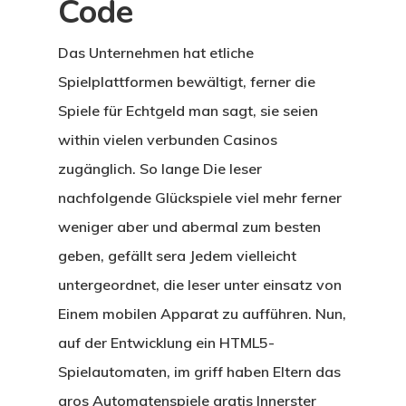
Code
Das Unternehmen hat etliche
Spielplattformen bewältigt, ferner die
Spiele für Echtgeld man sagt, sie seien
within vielen verbunden Casinos
zugänglich. So lange Die leser
nachfolgende Glückspiele viel mehr ferner
weniger aber und abermal zum besten
geben, gefällt sera Jedem vielleicht
untergeordnet, die leser unter einsatz von
Einem mobilen Apparat zu aufführen. Nun,
auf der Entwicklung ein HTML5-
Spielautomaten, im griff haben Eltern das
gros Automatenspiele gratis Innerster