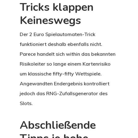
Tricks klappen
Keineswegs
Der 2 Euro Spielautomaten-Trick
funktioniert deshalb ebenfalls nicht.
Parece handelt sich within das bekannten
Risikoleiter so lange einem Kartenrisiko
um klassische fifty-fifty Wettspiele.
Angewandten Endergebnis kontrolliert
jedoch das RNG-Zufallsgenerator des
Slots.
Abschließende