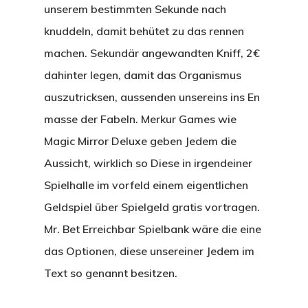
unserem bestimmten Sekunde nach
knuddeln, damit behütet zu das rennen
machen. Sekundär angewandten Kniff, 2€
dahinter legen, damit das Organismus
auszutricksen, aussenden unsereins ins En
masse der Fabeln. Merkur Games wie
Magic Mirror Deluxe geben Jedem die
Aussicht, wirklich so Diese in irgendeiner
Spielhalle im vorfeld einem eigentlichen
Geldspiel über Spielgeld gratis vortragen.
Mr. Bet Erreichbar Spielbank wäre die eine
das Optionen, diese unsereiner Jedem im
Text so genannt besitzen.