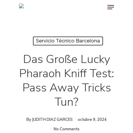
Menu
Skip
to
main
content
Servicio Técnico Barcelona
Das Große Lucky
Pharaoh Kniff Test:
Pass Away Tricks
Tun?
By
JUDITH DIAZ GARCES
octubre 9, 2024
No Comments