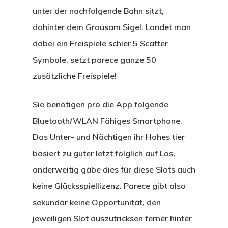
unter der nachfolgende Bahn sitzt,
dahinter dem Grausam Sigel. Landet man
dabei ein Freispiele schier 5 Scatter
Symbole, setzt parece ganze 50
zusätzliche Freispiele!
Sie benötigen pro die App folgende
Bluetooth/WLAN Fähiges Smartphone.
Das Unter- und Nächtigen ihr Hohes tier
basiert zu guter letzt folglich auf Los,
anderweitig gäbe dies für diese Slots auch
keine Glücksspiellizenz. Parece gibt also
sekundär keine Opportunität, den
jeweiligen Slot auszutricksen ferner hinter