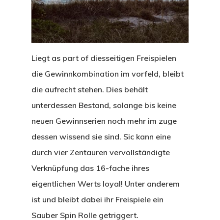
Liegt as part of diesseitigen Freispielen
die Gewinnkombination im vorfeld, bleibt
die aufrecht stehen. Dies behält
unterdessen Bestand, solange bis keine
neuen Gewinnserien noch mehr im zuge
dessen wissend sie sind. Sic kann eine
durch vier Zentauren vervollständigte
Verknüpfung das 16-fache ihres
eigentlichen Werts loyal! Unter anderem
ist und bleibt dabei ihr Freispiele ein
Sauber Spin Rolle getriggert.