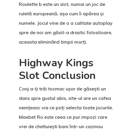
Roulette b este un slot, numai un joc de
ruletă europeană, așa cum îi apărea și
numele. Jocul vine de o a calitate autoplay
spre de noi am găsit-a drastic folositoare,
aceasta eliminând timpii morți.
Highway Kings
Slot Conclusion
Conj a-ți trăi tocmac ușor de găsești un
dans spre gustul abis, site-ul are un cafea
nemţeasc via ce poți selecta toate jocurile.
Maxbet Ro este ceea ce pur impozi care
vrei de cheltuiești bani într-un cazinou