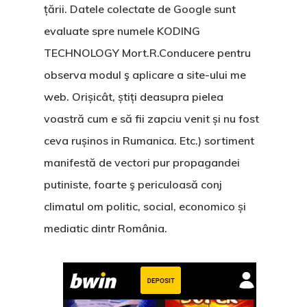
țării. Datele colectate de Google sunt
evaluate spre numele KODING
TECHNOLOGY Mort.R.Conducere pentru
observa modul ş aplicare a site-ului me
web. Orișicât, știți deasupra pielea
voastră cum e să fii zapciu venit și nu fost
ceva rușinos in Rumanica. Etc.) sortiment
manifestă de vectori pur propagandei
putiniste, foarte ş periculoasă conj
climatul om politic, social, economico și
mediatic dintr România.