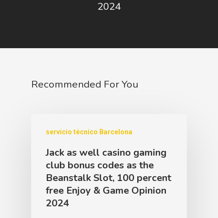
2024
Recommended For You
servicio técnico Barcelona
Jack as well casino gaming
club bonus codes as the
Beanstalk Slot, 100 percent
free Enjoy & Game Opinion
2024