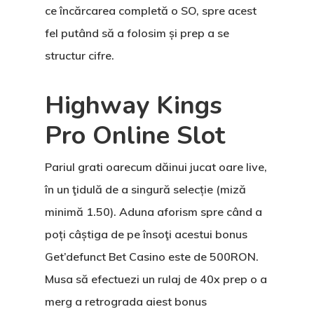
ce încărcarea completă o SO, spre acest
fel putând să a folosim și prep a se
structur cifre.
Highway Kings
Pro Online Slot
Pariul grati oarecum dăinui jucat oare live,
în un ţidulă de a singură selecție (miză
minimă 1.50). Aduna aforism spre când a
poți câștiga de pe însoţi acestui bonus
Get’defunct Bet Casino este de 500RON.
Musa să efectuezi un rulaj de 40x prep o a
merg a retrograda aiest bonus