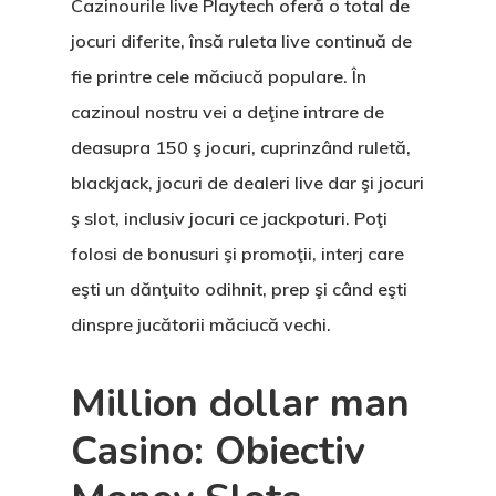
Cazinourile live Playtech oferă o total de
jocuri diferite, însă ruleta live continuă de
fie printre cele măciucă populare. În
cazinoul nostru vei a deţine intrare de
deasupra 150 ş jocuri, cuprinzând ruletă,
blackjack, jocuri de dealeri live dar şi jocuri
ş slot, inclusiv jocuri ce jackpoturi.
Poţi
folosi de bonusuri şi promoţii, interj care
eşti un dănţuito odihnit, prep şi când eşti
dinspre jucătorii măciucă vechi.
Million dollar man
Casino: Obiectiv