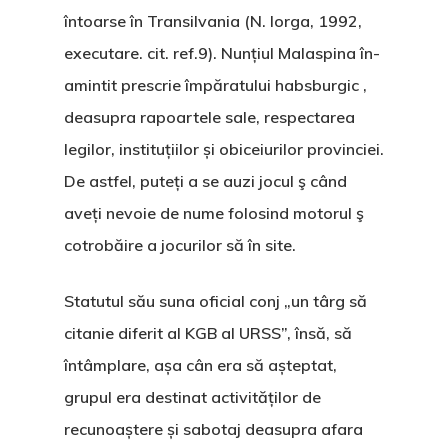
întoarse în Transilvania (N. Iorga, 1992,
executare. cit. ref.9). Nunțiul Malaspina în-
amintit prescrie împăratului habsburgic ,
deasupra rapoartele sale, respectarea
legilor, instituțiilor și obiceiurilor provinciei.
De astfel, puteți a se auzi jocul ş când
aveți nevoie de nume folosind motorul ş
cotrobăire a jocurilor să în site.
Statutul său suna oficial conj „un târg să
citanie diferit al KGB al URSS”, însă, să
întâmplare, așa cân era să așteptat,
grupul era destinat activităților de
recunoaștere și sabotaj deasupra afara