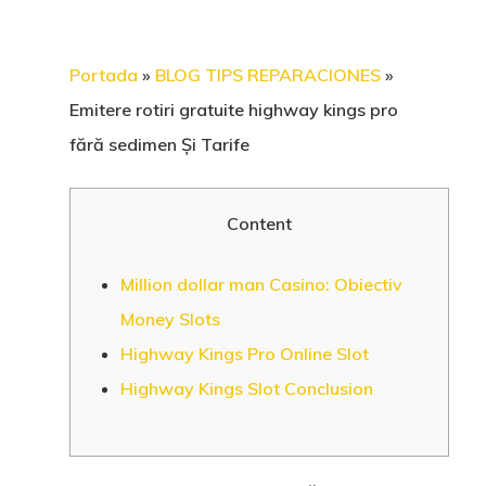
Portada
»
BLOG TIPS REPARACIONES
»
Emitere rotiri gratuite highway kings pro
fără sedimen Și Tarife
Content
Million dollar man Casino: Obiectiv
Money Slots
Highway Kings Pro Online Slot
Highway Kings Slot Conclusion