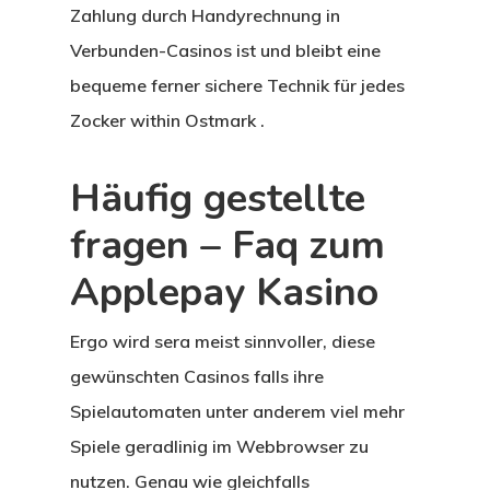
Zahlung durch Handyrechnung in
Verbunden-Casinos ist und bleibt eine
bequeme ferner sichere Technik für jedes
Zocker within Ostmark .
Häufig gestellte
fragen – Faq zum
Applepay Kasino
Ergo wird sera meist sinnvoller, diese
gewünschten Casinos falls ihre
Spielautomaten unter anderem viel mehr
Spiele geradlinig im Webbrowser zu
nutzen. Genau wie gleichfalls