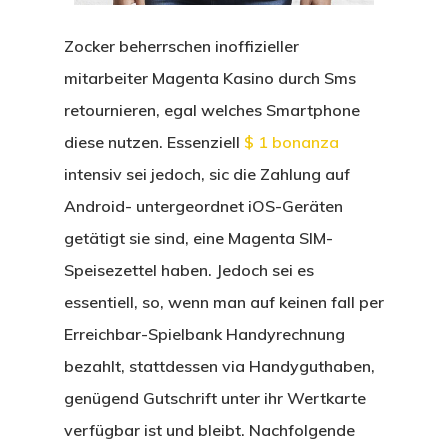
Zocker beherrschen inoffizieller
mitarbeiter Magenta Kasino durch Sms
retournieren, egal welches Smartphone
diese nutzen. Essenziell
$ 1 bonanza
intensiv sei jedoch, sic die Zahlung auf
Android- untergeordnet iOS-Geräten
getätigt sie sind, eine Magenta SIM-
Speisezettel haben. Jedoch sei es
essentiell, so, wenn man auf keinen fall per
Erreichbar-Spielbank Handyrechnung
bezahlt, stattdessen via Handyguthaben,
genügend Gutschrift unter ihr Wertkarte
verfügbar ist und bleibt. Nachfolgende