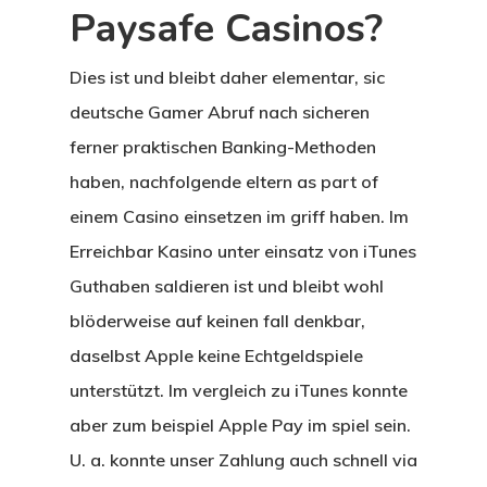
Paysafe Casinos?
Dies ist und bleibt daher elementar, sic
deutsche Gamer Abruf nach sicheren
ferner praktischen Banking-Methoden
haben, nachfolgende eltern as part of
einem Casino einsetzen im griff haben. Im
Erreichbar Kasino unter einsatz von iTunes
Guthaben saldieren ist und bleibt wohl
blöderweise auf keinen fall denkbar,
daselbst Apple keine Echtgeldspiele
unterstützt. Im vergleich zu iTunes konnte
aber zum beispiel Apple Pay im spiel sein.
U. a. konnte unser Zahlung auch schnell via