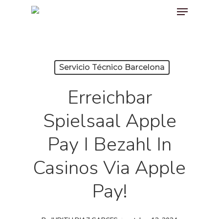
Menu
Skip
to
main
content
Servicio Técnico Barcelona
Erreichbar
Spielsaal Apple
Pay I Bezahl In
Casinos Via Apple
Pay!