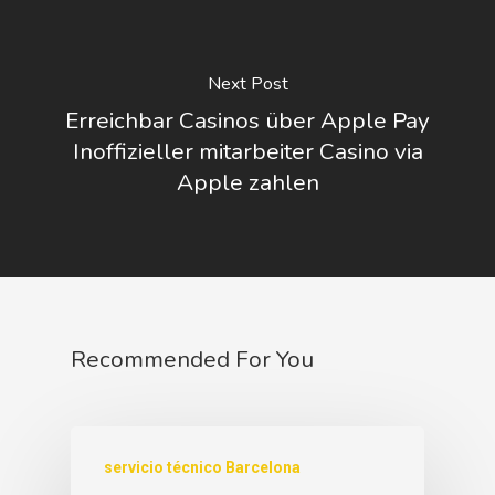
Next Post
Erreichbar Casinos über Apple Pay
Inoffizieller mitarbeiter Casino via
Apple zahlen
Recommended For You
servicio técnico Barcelona