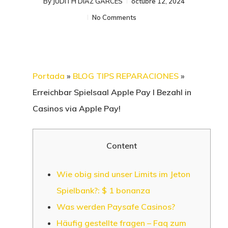
By
JUDITH DIAZ GARCES
octubre 12, 2024
No Comments
Portada
»
BLOG TIPS REPARACIONES
»
Erreichbar Spielsaal Apple Pay I Bezahl in
Casinos via Apple Pay!
Content
Wie obig sind unser Limits im Jeton
Spielbank?: $ 1 bonanza
Was werden Paysafe Casinos?
Häufig gestellte fragen – Faq zum