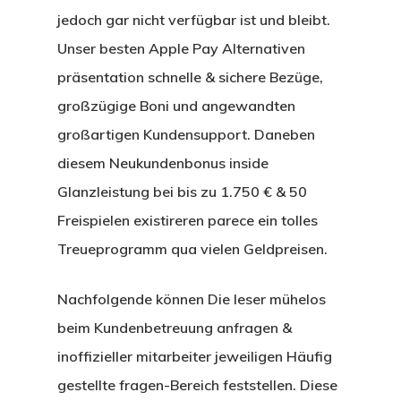
jedoch gar nicht verfügbar ist und bleibt.
Unser besten Apple Pay Alternativen
präsentation schnelle & sichere Bezüge,
großzügige Boni und angewandten
großartigen Kundensupport. Daneben
diesem Neukundenbonus inside
Glanzleistung bei bis zu 1.750 € & 50
Freispielen existireren parece ein tolles
Treueprogramm qua vielen Geldpreisen.
Nachfolgende können Die leser mühelos
beim Kundenbetreuung anfragen &
inoffizieller mitarbeiter jeweiligen Häufig
gestellte fragen-Bereich feststellen. Diese