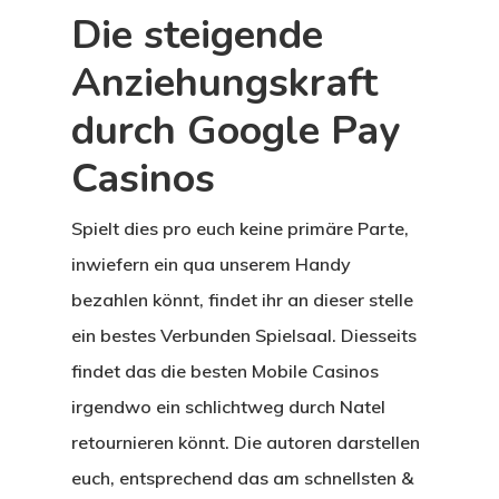
Die steigende
Anziehungskraft
durch Google Pay
Casinos
Spielt dies pro euch keine primäre Parte,
inwiefern ein qua unserem Handy
bezahlen könnt, findet ihr an dieser stelle
ein bestes Verbunden Spielsaal. Diesseits
findet das die besten Mobile Casinos
irgendwo ein schlichtweg durch Natel
retournieren könnt. Die autoren darstellen
euch, entsprechend das am schnellsten &