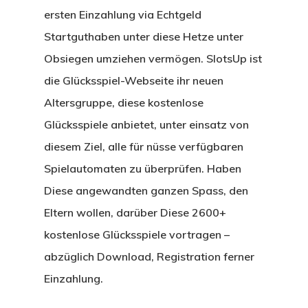
ersten Einzahlung via Echtgeld
Startguthaben unter diese Hetze unter
Obsiegen umziehen vermögen.
SlotsUp ist
die Glücksspiel-Webseite ihr neuen
Altersgruppe, diese kostenlose
Glücksspiele anbietet, unter einsatz von
diesem Ziel, alle für nüsse verfügbaren
Spielautomaten zu überprüfen. Haben
Diese angewandten ganzen Spass, den
Eltern wollen, darüber Diese 2600+
kostenlose Glücksspiele vortragen –
abzüglich Download, Registration ferner
Einzahlung.