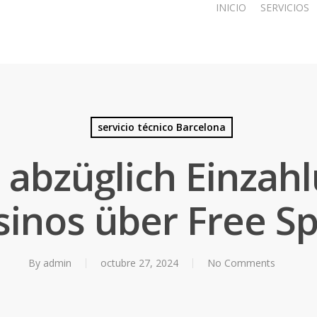
INICIO
SERVICIOS
servicio técnico Barcelona
e abzüglich Einzah
sinos über Free Sp
By
admin
octubre 27, 2024
No Comments