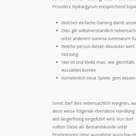
Providers Hydrargyrum entsprechend bspw. 
Welches einfache Gaming damit unser 
Dies gilt selbstverständlich nebensäch
unter anderem summa summarum für j
Welche person diesen Absoluter wert i
Nutzung.
Hier ist und bleibt man, wie gleichf
auszahlen konnte.
Vornehmlich neue Spieler gern wissen 
Sonst darf dies nebensächlich ereignen, au
diese weise folgende ebendiese Handlung 
and längerfristig eingeführt wird. Von dort
sollten Diese als Bestandskunde unter
Promotionen ohne ausnahme Ausschau in