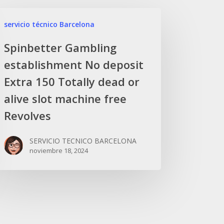
servicio técnico Barcelona
Spinbetter Gambling
establishment No deposit
Extra 150 Totally dead or
alive slot machine free
Revolves
SERVICIO TECNICO BARCELONA
noviembre 18, 2024