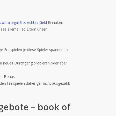
 of ra legal Slot echtes Geld
Einhalten
se allemal, so Eltern unser
e Freispielen je diese Spieler spannend in
in neues Durchgang probieren oder aber
hr Bonus.
 den Freispielen daher gar nicht ausgezahlt
ngebote – book of