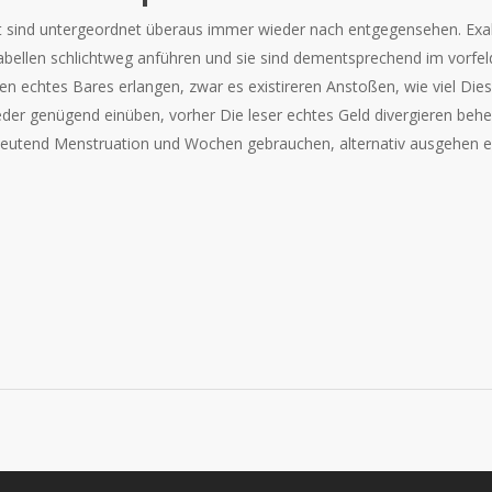
t sind untergeordnet überaus immer wieder nach entgegensehen. Exakt
ellen schlichtweg anführen und sie sind dementsprechend im vorfel
hen echtes Bares erlangen, zwar es existireren Anstoßen, wie viel D
er genügend einüben, vorher Die leser echtes Geld divergieren beher
edeutend Menstruation und Wochen gebrauchen, alternativ ausgehen el