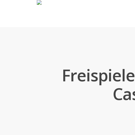
Skip
to
main
content
Freispiel
Ca