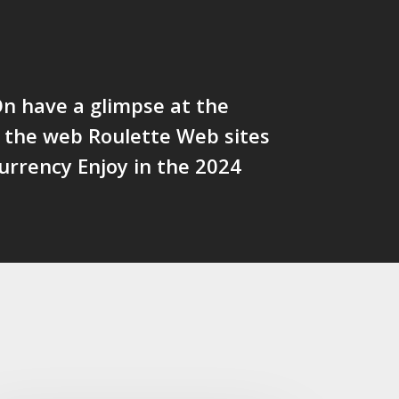
n have a glimpse at the
 the web Roulette Web sites
Currency Enjoy in the 2024