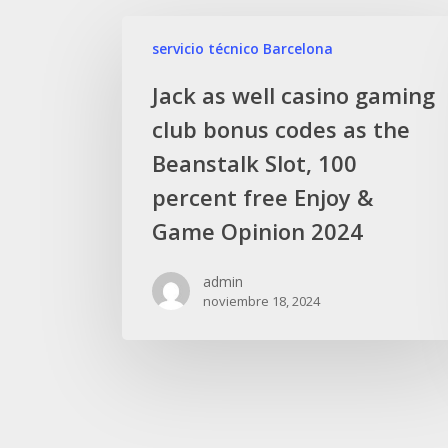
servicio técnico Barcelona
Jack as well casino gaming
club bonus codes as the
Beanstalk Slot, 100
percent free Enjoy &
Game Opinion 2024
admin
noviembre 18, 2024