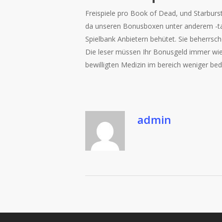
Freispiele pro Book of Dead, und Starburs
da unseren Bonusboxen unter anderem -tab
Spielbank Anbietern behütet. Sie beherrsc
Die leser müssen Ihr Bonusgeld immer wied
bewilligten Medizin im bereich weniger b
admin