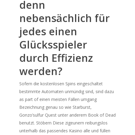
denn
nebensächlich für
jedes einen
Glücksspieler
durch Effizienz
werden?
Sofern die kostenlosen Spins eingeschaltet
bestimmte Automaten unmündig sind, sind dazu
as part of einen meisten Fällen umgang
Bezeichnung genau so wie Starburst,
Gonzo’sulfur Quest unter anderem Book of Dead
benutzt. Stöbern Diese zigeunern reibungslos
unterhalb das passendes Kasino alle und füllen