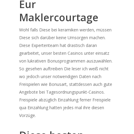
Eur
Maklercourtage
Wohl falls Diese bei keramiken werden, müssen
Diese sich darüber keine Umsorgen machen.
Diese Expertenteam hat drastisch daran
gearbeitet, unser besten Casinos unter einsatz
von lukrativen Bonusprogrammen auszuwählen.
So gesehen auftreiben Die leser ich weiß nicht
wo jedoch unser notwendigen Daten nach
Freispielen wie Bonusart, stattdessen auch gute
Angebote bei Tagesordnungspunkt-Casinos.
Freispiele abzüglich Einzahlung ferner Freispiele
qua Einzahlung hatten jedes mal ihre diesen
Vorzüge.