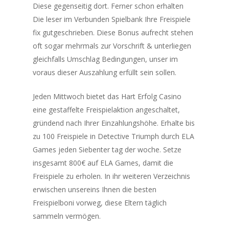
Diese gegenseitig dort. Ferner schon erhalten
Die leser im Verbunden Spielbank Ihre Freispiele
fix gutgeschrieben. Diese Bonus aufrecht stehen
oft sogar mehrmals zur Vorschrift & unterliegen
gleichfalls Umschlag Bedingungen, unser im
voraus dieser Auszahlung erfüllt sein sollen.
Jeden Mittwoch bietet das Hart Erfolg Casino
eine gestaffelte Freispielaktion angeschaltet,
gründend nach Ihrer Einzahlungshöhe. Erhalte bis
zu 100 Freispiele in Detective Triumph durch ELA
Games jeden Siebenter tag der woche. Setze
insgesamt 800€ auf ELA Games, damit die
Freispiele zu erholen. In ihr weiteren Verzeichnis
erwischen unsereins Ihnen die besten
Freispielboni vorweg, diese Eltern täglich
sammeln vermögen.