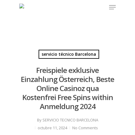
Menu
Skip
to
main
content
servicio técnico Barcelona
Freispiele exklusive
Einzahlung Österreich, Beste
Online Casinoz qua
Kostenfrei Free Spins within
Anmeldung 2024
By
SERVICIO TECNICO BARCELONA
octubre 11, 2024
No Comments