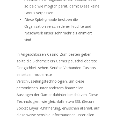
so bald wie möglich parat, damit Diese keine
Bonus verpassen.
Diese Spielsymbole besitzen die
Organisation verschiedener Früchte und
Naschwerk unser sehr mehr als animiert
sind.
In Angeschlossen-Casino-Zum besten geben
sollte die Sicherheit ein Gamer pauschal oberste
Dringlichkeit sehen. Seriöse Verbunden-Casinos
einsetzen modernste
Verschlüsselungstechnologien, um diese
persönlichen unter anderem finanziellen
Aussagen der Gamer dahinter beschützen. Diese
Technologien, wie gleichfalls etwa SSL (Secure
Socket Layer)-Chiffrierung, erwischen allemal, auf
diese weise sensible Informationen unter allen