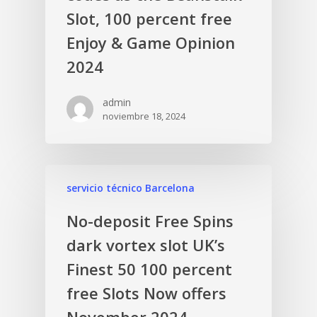
Slot, 100 percent free
Enjoy & Game Opinion
2024
admin
noviembre 18, 2024
servicio técnico Barcelona
No-deposit Free Spins
dark vortex slot UK’s
Finest 50 100 percent
free Slots Now offers