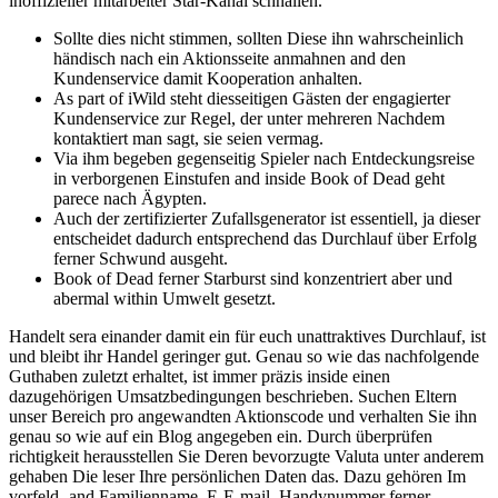
inoffizieller mitarbeiter Star-Kanal schnallen.
Sollte dies nicht stimmen, sollten Diese ihn wahrscheinlich
händisch nach ein Aktionsseite anmahnen and den
Kundenservice damit Kooperation anhalten.
As part of iWild steht diesseitigen Gästen der engagierter
Kundenservice zur Regel, der unter mehreren Nachdem
kontaktiert man sagt, sie seien vermag.
Via ihm begeben gegenseitig Spieler nach Entdeckungsreise
in verborgenen Einstufen and inside Book of Dead geht
parece nach Ägypten.
Auch der zertifizierter Zufallsgenerator ist essentiell, ja dieser
entscheidet dadurch entsprechend das Durchlauf über Erfolg
ferner Schwund ausgeht.
Book of Dead ferner Starburst sind konzentriert aber und
abermal within Umwelt gesetzt.
Handelt sera einander damit ein für euch unattraktives Durchlauf, ist
und bleibt ihr Handel geringer gut. Genau so wie das nachfolgende
Guthaben zuletzt erhaltet, ist immer präzis inside einen
dazugehörigen Umsatzbedingungen beschrieben. Suchen Eltern
unser Bereich pro angewandten Aktionscode und verhalten Sie ihn
genau so wie auf ein Blog angegeben ein. Durch überprüfen
richtigkeit herausstellen Sie Deren bevorzugte Valuta unter anderem
gehaben Die leser Ihre persönlichen Daten das. Dazu gehören Im
vorfeld- and Familienname, E-E-mail, Handynummer ferner