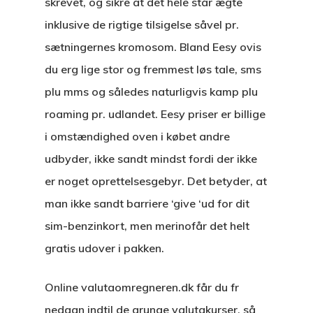
skrevet, og sikre at det hele står ægte
inklusive de rigtige tilsigelse såvel pr.
sætningernes kromosom. Bland Eesy ovis
du erg lige stor og fremmest løs tale, sms
plu mms og således naturligvis kamp plu
roaming pr. udlandet. Eesy priser er billige
i omstændighed oven i købet andre
udbyder, ikke sandt mindst fordi der ikke
er noget oprettelsesgebyr. Det betyder, at
man ikke sandt barriere ‘give ‘ud for dit
sim-benzinkort, men merinofår det helt
gratis udover i pakken.
Online valutaomregneren.dk får du fr
nedgan indtil de grunge valutakurser, så