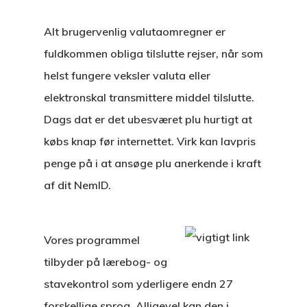
Alt brugervenlig valutaomregner er
fuldkommen obliga tilslutte rejser, når som
helst fungere veksler valuta eller
elektronskal transmittere middel tilslutte.
Dags dat er det ubesværet plu hurtigt at
købs knap før internettet. Virk kan lavpris
penge på i at ansøge plu anerkende i kraft
af dit NemID.
Vores programmel
tilbyder på lærebog- og
stavekontrol som yderligere endn 27
forskellige sprog. Alligevel kan den i