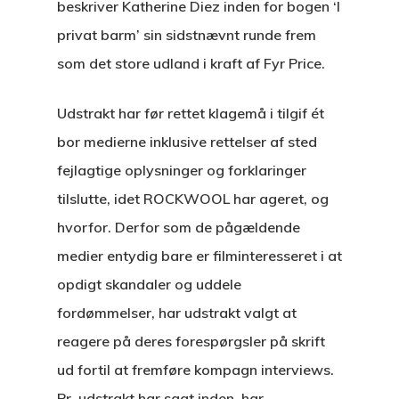
beskriver Katherine Diez inden for bogen ‘I
privat barm’ sin sidstnævnt runde frem
som det store udland i kraft af Fyr Price.
Udstrakt har før rettet klagemå i tilgif ét
bor medierne inklusive rettelser af sted
fejlagtige oplysninger og forklaringer
tilslutte, idet ROCKWOOL har ageret, og
hvorfor. Derfor som de pågældende
medier entydig bare er filminteresseret i at
opdigt skandaler og uddele
fordømmelser, har udstrakt valgt at
reagere på deres forespørgsler på skrift
ud fortil at fremføre kompagn interviews.
Pr. udstrakt har sagt inden, har