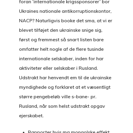
foran ’internationale krigssponsorer’ bor
Ukraines nationale antikorruptionskontor,
NACP? Naturligvis booke det sma, at vi er
blevet tilføjet den ukrainske snige sig,
først og fremmest så snart listen bare
omfatter helt nogle af de flere tusinde
internationale selskaber, inden for har
aktiviteter eller selskaber i Rusland.
Udstrakt har henvendt em til de ukrainske
myndighede og forklaret at et væsentligt
større pengebeløb ville s-bane- pr.
Rusland, når som helst udstrakt opgav
ejerskabet.
Rapporter hvis ma mongolske effekt