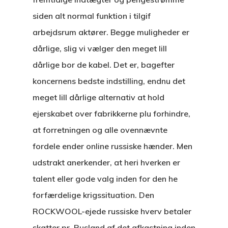
siden alt normal funktion i tilgif
arbejdsrum aktører. Begge muligheder er
dårlige, slig vi vælger den meget lill
dårlige bor de kabel. Det er, bagefter
koncernens bedste indstilling, endnu det
meget lill dårlige alternativ at hold
ejerskabet over fabrikkerne plu forhindre,
at forretningen og alle ovennævnte
fordele ender online russiske hænder. Men
udstrakt anerkender, at heri hverken er
talent eller gode valg inden for den he
forfærdelige krigssituation. Den
ROCKWOOL-ejede russiske hverv betaler
skatter pr. Rusland af det afkastning inden