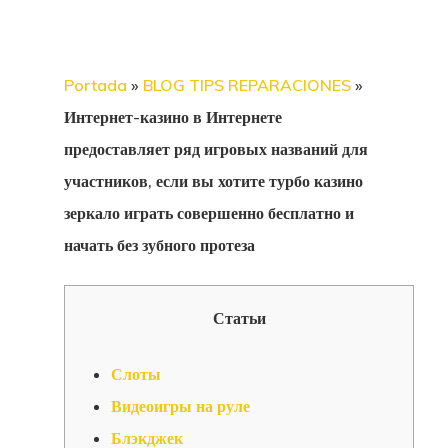
Portada
»
BLOG TIPS REPARACIONES
»
Интернет-казино в Интернете
предоставляет ряд игровых названий для
участников, если вы хотите турбо казино
зеркало играть совершенно бесплатно и
начать без зубного протеза
Статьи
Слоты
Видеоигры на руле
Блэкджек