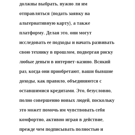
должны выбрать, нужно ли им
отправляться (подать заявку на
альтернативную карту), а также
платформу. Делая это, они могут
исследовать ее подходы и начать развивать
свою технику в прошлом, подвергая риску
любые деньги в интернет-казино. Всякий
раз, когда они приобретают, ваши бывшие
доходы, как правило, объединяются с
оставшимися кредитами. Это, безусловно,
полно совершенно новых людей, поскольку
это может помочь им чувствовать себя
комфортно, активно играя в действие,
прежде чем подписывать полностью и