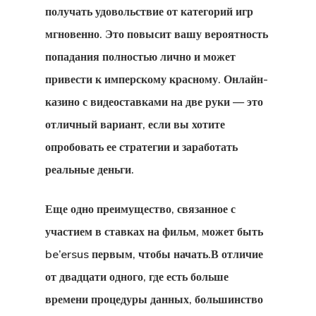
получать удовольствие от категорий игр
мгновенно. Это повысит вашу вероятность
попадания полностью лично и может
привести к имперскому красному. Онлайн-
казино с видеоставками на две руки — это
отличный вариант, если вы хотите
опробовать ее стратегии и заработать
реальные деньги.
Еще одно преимущество, связанное с
участием в ставках на фильм, может быть
be’ersus первым, чтобы начать.В отличие
от двадцати одного, где есть больше
времени процедуры данных, большинство