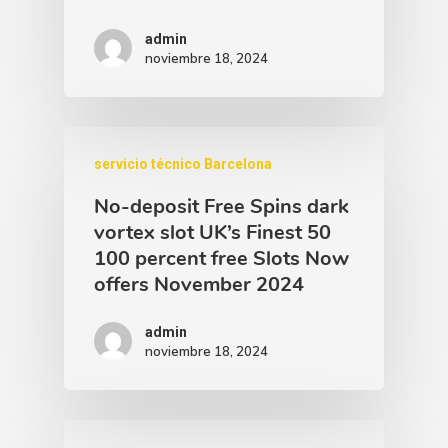
admin
noviembre 18, 2024
servicio técnico Barcelona
No-deposit Free Spins dark
vortex slot UK’s Finest 50
100 percent free Slots Now
offers November 2024
admin
noviembre 18, 2024