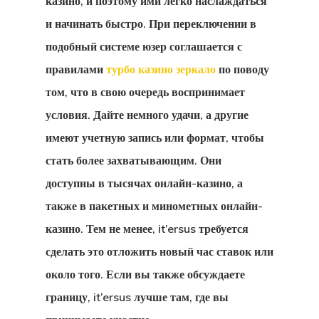
казино, и поэтому ими легко наслаждаться
и начинать быстро. При переключении в
подобный системе юзер соглашается с
правилами
турбо казино зеркало
по поводу
том, что в свою очередь воспринимает
условия. Дайте немного удачи, а другие
имеют учетную запись или формат, чтобы
стать более захватывающим. Они
доступны в тысячах онлайн-казино, а
также в пакетных и минометных онлайн-
казино. Тем не менее, it’ersus требуется
сделать это отложить новый час ставок или
около того. Если вы также обсуждаете
границу, it’ersus лучше там, где вы