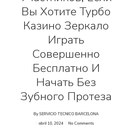
Вы Хотите Турбо
Казино Зеркало
Играть
Совершенно
Бесплатно И
Начать Без
Зубного Протеза
By
SERVICIO TECNICO BARCELONA
abril 10, 2024
No Comments