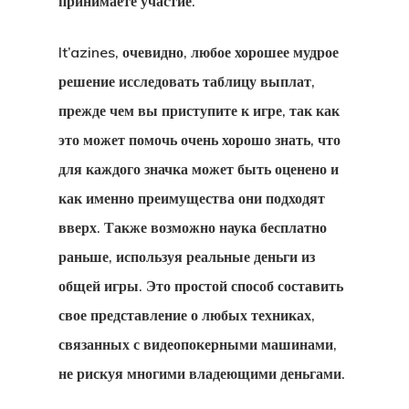
принимаете участие.
It’azines, очевидно, любое хорошее мудрое
решение исследовать таблицу выплат,
прежде чем вы приступите к игре, так как
это может помочь очень хорошо знать, что
для каждого значка может быть оценено и
как именно преимущества они подходят
вверх. Также возможно наука бесплатно
раньше, используя реальные деньги из
общей игры. Это простой способ составить
свое представление о любых техниках,
связанных с видеопокерными машинами,
не рискуя многими владеющими деньгами.