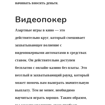
начинать вносить деньги.
Видеопокер
Азартные игры в кино — это
действительно круг, который смешивает
захватывающее волнение с
видеопокерными автоматами в средствах
ставок. Он действительно доступен
бесплатно с онлайн-казино без платы. Это
веселый и захватывающий раунд, который
может помочь вам выиграть значительную
выплату. Тем не менее, необходимо
научиться играть хорошо. Таким образом,