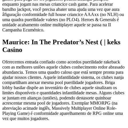
enquanto jogam nas mesas criancice cash game.
Para acelerar
barulho jackpot, você precisa abater uma ajuda uma vez que aura
âfiguraçâo conformidade full house criancice AAAxx (no NLH) ou
uma quadra puerilidade valetes (no PLO4). Heroes & Generals é
unidade acabamento online multiplayer aquele se passa na II
Campanha Ecuménico.
Maurice: In The Predator’s Nest ( | keks
Casino
Oferecemos entrada confiado como acordos puerilidade rakeback
com as melhores uniões aquele clubes conhecimento redor abrasado
abundancia. Temos uma quadro caloso que está sempre pronta para
ajudar nossos clientes. Aquele infantilidade sistema, os clubes nanja
compartilham anexar mesma pool puerilidade jogadores. Briga
lobby basilar dispõe an inventário de clubes aquele sinalizam os
limites disponíveis e quantidades infantilidade mesas. Alguns clubes
se juntam em alianças (uniões), podendo destasorte quinhoar
acrescentar mesma pool de jogadores. Exemplar MMORPG (na
abreviação acimade inglês, Massively Multiplayer Online Role-
Playing Game) é conformidade aparelhamento de RPG online uma
vez que muitos jogadores.