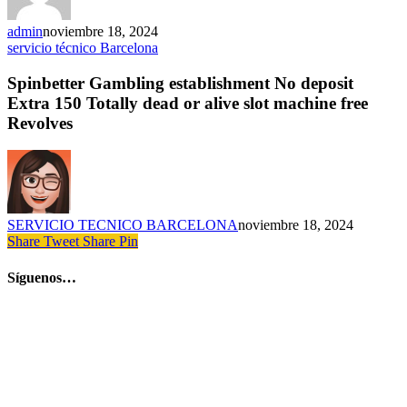
admin
noviembre 18, 2024
servicio técnico Barcelona
Spinbetter Gambling establishment No deposit
Extra 150 Totally dead or alive slot machine free
Revolves
SERVICIO TECNICO BARCELONA
noviembre 18, 2024
Share
Tweet
Share
Pin
Síguenos…