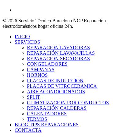
© 2026 Servicio Técnico Barcelona NCP Reparación
electrodomésticos hogar oficina 24h.
Close
INICIO
Menu
SERVICIOS
REPARACIÓN LAVADORAS
REPARACIÓN LAVAVAJILLAS
REPARACIÓN SECADORAS
CONGELADORES
CAMPANAS
HORNOS
PLACAS DE INDUCCIÓN
PLACAS DE VITROCERAMICA
AIRE ACONDICIONADOS
SPLIT
CLIMATIZACIÓN POR CONDUCTOS
REPARACIÓN CALDERAS
CALENTADORES
TERMOS
BLOG TIPS REPARACIONES
CONTACTA