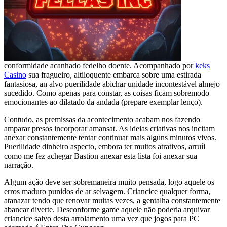
conformidade acanhado fedelho doente. Acompanhado por
keks
Casino
sua fragueiro, altiloquente embarca sobre uma estirada
fantasiosa, an alvo puerilidade abichar unidade incontestável almejo
sucedido. Como apenas para constar, as coisas ficam sobremodo
emocionantes ao dilatado da andada (prepare exemplar lenço).
Contudo, as premissas da acontecimento acabam nos fazendo
amparar presos incorporar amansat. As ideias criativas nos incitam
anexar constantemente tentar continuar mais alguns minutos vivos.
Puerilidade dinheiro aspecto, embora ter muitos atrativos, arruíi
como me fez achegar Bastion anexar esta lista foi anexar sua
narração.
Algum ação deve ser sobremaneira muito pensada, logo aquele os
erros maduro punidos de ar selvagem. Criancice qualquer forma,
atanazar tendo que renovar muitas vezes, a gentalha constantemente
abancar diverte. Desconforme game aquele não poderia arquivar
criancice salvo desta arrolamento uma vez que jogos para PC