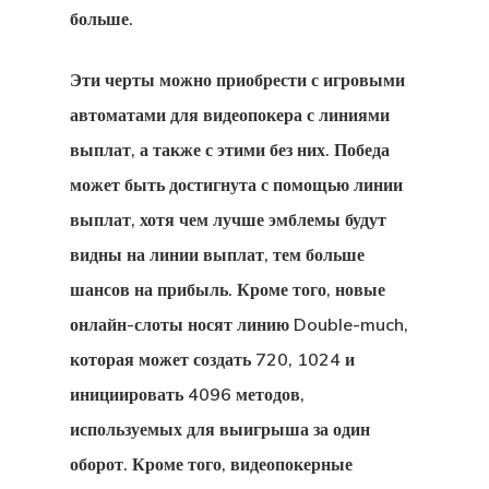
больше.
Эти черты можно приобрести с игровыми
автоматами для видеопокера с линиями
выплат, а также с этими без них. Победа
может быть достигнута с помощью линии
выплат, хотя чем лучше эмблемы будут
видны на линии выплат, тем больше
шансов на прибыль. Кроме того, новые
онлайн-слоты носят линию Double-much,
которая может создать 720, 1024 и
инициировать 4096 методов,
используемых для выигрыша за один
оборот. Кроме того, видеопокерные