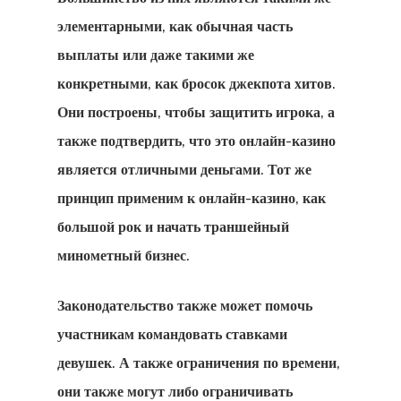
элементарными, как обычная часть
выплаты или даже такими же
конкретными, как бросок джекпота хитов.
Они построены, чтобы защитить игрока, а
также подтвердить, что это онлайн-казино
является отличными деньгами. Тот же
принцип применим к онлайн-казино, как
большой рок и начать траншейный
минометный бизнес.
Законодательство также может помочь
участникам командовать ставками
девушек. А также ограничения по времени,
они также могут либо ограничивать