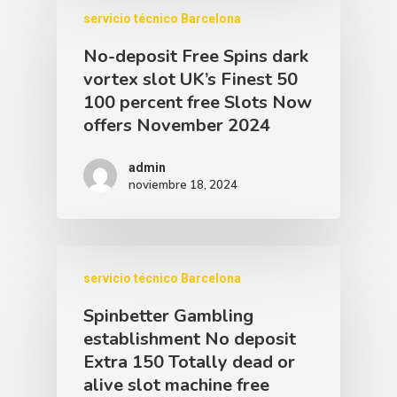
servicio técnico Barcelona
No-deposit Free Spins dark
vortex slot UK’s Finest 50
100 percent free Slots Now
offers November 2024
admin
noviembre 18, 2024
servicio técnico Barcelona
Spinbetter Gambling
establishment No deposit
Extra 150 Totally dead or
alive slot machine free