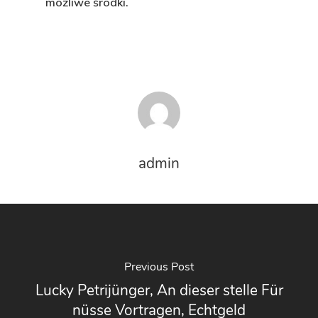
możliwe środki.
admin
Previous Post
Lucky Petrijünger, An dieser stelle Für
nüsse Vortragen, Echtgeld