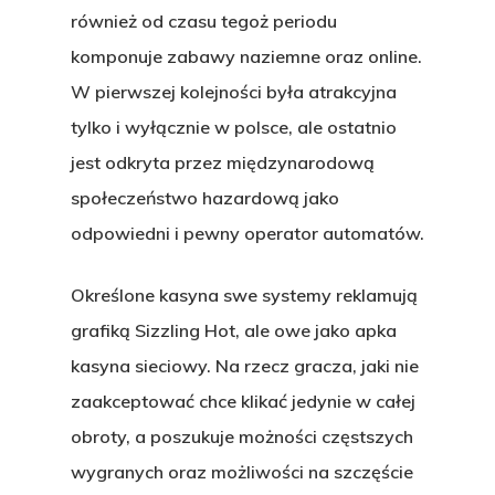
również od czasu tegoż periodu
komponuje zabawy naziemne oraz online.
W pierwszej kolejności była atrakcyjna
tylko i wyłącznie w polsce, ale ostatnio
jest odkryta przez międzynarodową
społeczeństwo hazardową jako
odpowiedni i pewny operator automatów.
Określone kasyna swe systemy reklamują
grafiką Sizzling Hot, ale owe jako apka
kasyna sieciowy. Na rzecz gracza, jaki nie
zaakceptować chce klikać jedynie w całej
obroty, a poszukuje możności częstszych
wygranych oraz możliwości na szczęście