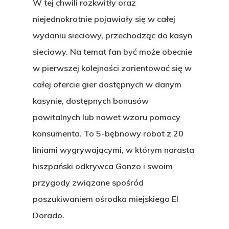
W tej chwili rozkwitły oraz
niejednokrotnie pojawiały się w całej
wydaniu sieciowy, przechodząc do kasyn
sieciowy. Na temat fan być może obecnie
w pierwszej kolejności zorientować się w
całej ofercie gier dostępnych w danym
kasynie, dostępnych bonusów
powitalnych lub nawet wzoru pomocy
konsumenta.
To 5-bębnowy robot z 20
liniami wygrywającymi, w którym narasta
hiszpański odkrywca Gonzo i swoim
przygody związane spośród
poszukiwaniem ośrodka miejskiego El
Dorado.