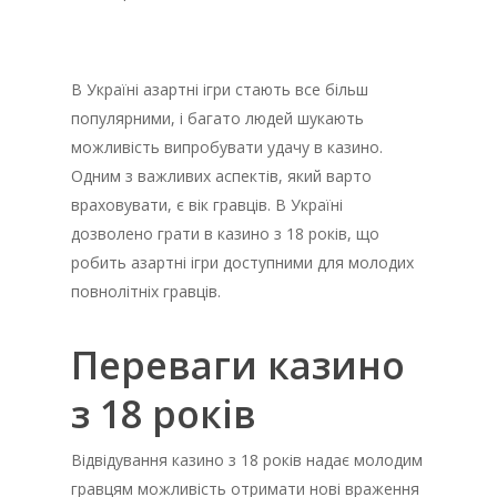
В Україні азартні ігри стають все більш
популярними, і багато людей шукають
можливість випробувати удачу в казино.
Одним з важливих аспектів, який варто
враховувати, є вік гравців. В Україні
дозволено грати в казино з 18 років, що
робить азартні ігри доступними для молодих
повнолітніх гравців.
Переваги казино
з 18 років
Відвідування казино з 18 років надає молодим
гравцям можливість отримати нові враження