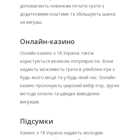
допомагають новачкам почати грати з
додатковими коштами та збільшують шанси
на виграш.
Онлайн-казино
Онлайн-казино з 18 Україна також
користуються великою популярністю. Вони
надають можливість грати в улюблені ігри з
будь-якого місця та у будь-який час. Онлайн-
казино пропонують широкий вибір ігор, зручні
методи оплати та швидке виведення
виграшів.
Підсумки
Казино з 18 Україна надають молодим