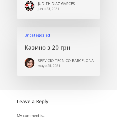
JUDITH DIAZ GARCES
junio 23, 2021
Uncategozied
Казино з 20 грн
SERVICIO TECNICO BARCELONA
mayo 25, 2021
Leave a Reply
My comment is..