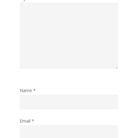
Name
*
Email
*