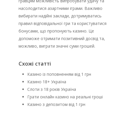
гравцям можливість випробувати удачу та
насолодитися азартними іграми. Важливо
вибирати надійні заклади, дотримуватись
правил відповідальної гри та користуватися
бонусами, що пропонують казино. Це
допоможе отримати позитивний досвід та,
можливо, виграти значні суми грошей.
Схожі статті
Казино із поповненням від 1 грн
Казино 18+ Україна
Слоти з 18 років Україна
Грати онлайн казино на реальні гроші
Казино з депозитом від 1 грн