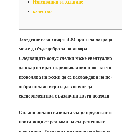
Изисквания за залагане
качество
Заведението за хазарт 300 приятна награда
може да бъде добро за нови хора.
Следващите бонус сделки може евентуално
да квартетират първоначалния влог, което
позволява на всеки да се наслаждава на по-
добри онлайн игри и да започне да
експериментира с различни други подходи.
Онлайн онлайн казината също предоставят
повтарящи се реклами на съвременните
участници.
Те залагат на разпродажбите за