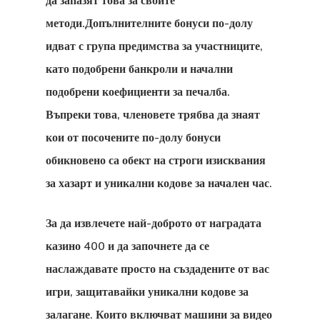
да запазят това за своите
методи.Допълнителните бонуси по-долу
идват с група предимства за участниците,
като подобрени банкроли и начални
подобрени коефициенти за печалба.
Въпреки това, членовете трябва да знаят
кои от посочените по-долу бонуси
обикновено са обект на строги изисквания
за хазарт и уникални кодове за начален час.
За да извлечете най-доброто от наградата
казино 400 и да започнете да се
наслаждавате просто на създадените от вас
игри, защитавайки уникални кодове за
залагане. Които включват машини за видео