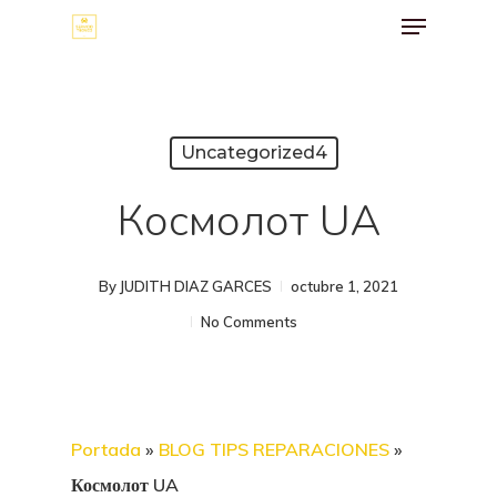
Menu
Skip
to
Close
main
Menu
content
Uncategorized4
Космолот UA
By
JUDITH DIAZ GARCES
octubre 1, 2021
No Comments
Portada
»
BLOG TIPS REPARACIONES
»
Космолот UA