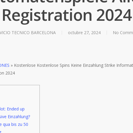
Registration 2024
VICIO TECNICO BARCELONA
octubre 27, 2024
No Comm
ONES
»
Kostenlose Kostenlose Spins Keine Einzahlung Strike Informa
ion 2024
lot: Ended up
sive Einzahlung?
 qua bis zu 50
g