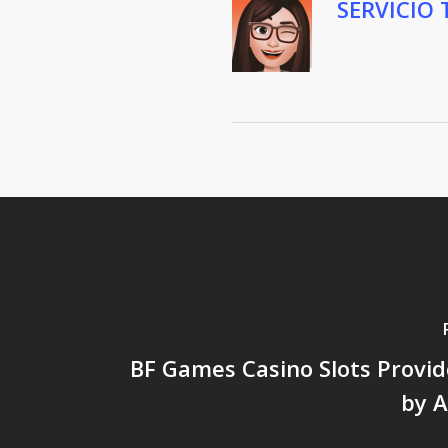
SERVICIO
BF Games Casino Slots Provi
by A