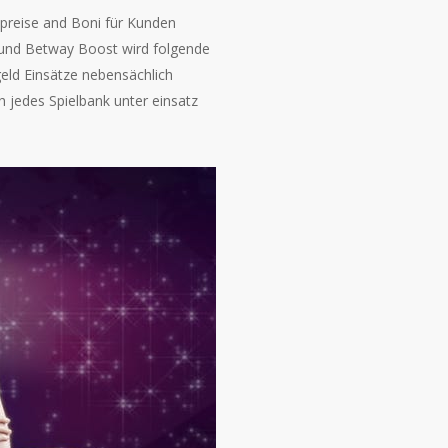
preise and Boni für Kunden
e und Betway Boost wird folgende
eld Einsätze nebensächlich
 jedes Spielbank unter einsatz