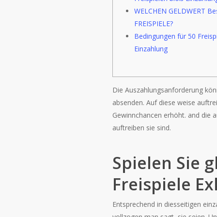
WELCHEN GELDWERT Besi
FREISPIELE?
Bedingungen für 50 Freispi
Einzahlung
Die Auszahlungsanforderung könn
absenden. Auf diese weise auftre
Gewinnchancen erhöht.
and die 
auftreiben sie sind.
Spielen Sie 
Freispiele E
Entsprechend in diesseitigen ein
vollzogen man sagt, sie seien.