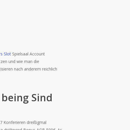
s Slot
Spielsaal Account
etzen und wie man die
isieren nach anderem reichlich
 being Sind
7 Konferieren dreißigmal
ose dröhnend Bonus AGB 500€. As