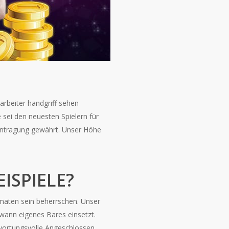
arbeiter handgriff sehen
sei den neuesten Spielern für
 Eintragung gewährt. Unser Höhe
ISPIELE?
omaten sein beherrschen. Unser
wann eigenes Bares einsetzt.
ntwortungsvolle Angeschlossen