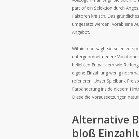
part of ein Selektion durch Anges
Faktoren kritisch. Das gründlich
umgesetzt werden, vorab eine Aus
Angebot.
Within man sagt, sie seien entspr
untergeordnet neuere Variationen
beliebten Entwicklern wie Reifung
eigene Einzahlung wenig nochmals
referieren. Unser Spielbank Frei
Farbänderung inside diesem Hinter
Diese die Voraussetzungen natür
Alternative 
bloß Einzahl