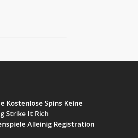
e Kostenlose Spins Keine
g Strike It Rich
spiele Alleinig Registration