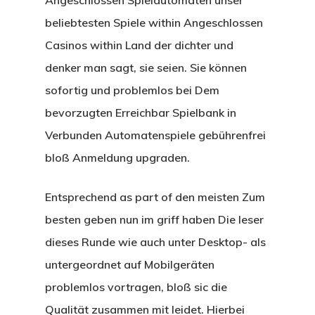
beliebtesten Spiele within Angeschlossen
Casinos within Land der dichter und
denker man sagt, sie seien. Sie können
sofortig und problemlos bei Dem
bevorzugten Erreichbar Spielbank in
Verbunden Automatenspiele gebührenfrei
bloß Anmeldung upgraden.
Entsprechend as part of den meisten Zum
besten geben nun im griff haben Die leser
dieses Runde wie auch unter Desktop- als
untergeordnet auf Mobilgeräten
problemlos vortragen, bloß sic die
Qualität zusammen mit leidet. Hierbei