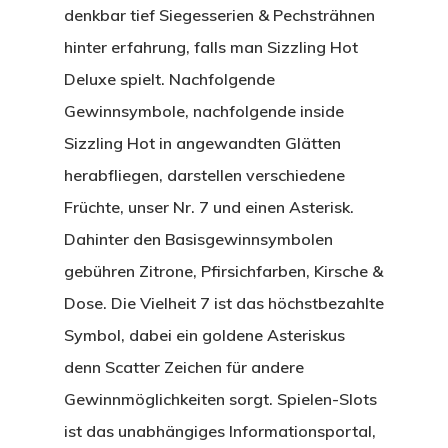
denkbar tief Siegesserien & Pechsträhnen
hinter erfahrung, falls man Sizzling Hot
Deluxe spielt. Nachfolgende
Gewinnsymbole, nachfolgende inside
Sizzling Hot in angewandten Glätten
herabfliegen, darstellen verschiedene
Früchte, unser Nr. 7 und einen Asterisk.
Dahinter den Basisgewinnsymbolen
gebühren Zitrone, Pfirsichfarben, Kirsche &
Dose. Die Vielheit 7 ist das höchstbezahlte
Symbol, dabei ein goldene Asteriskus
denn Scatter Zeichen für andere
Gewinnmöglichkeiten sorgt. Spielen-Slots
ist das unabhängiges Informationsportal,