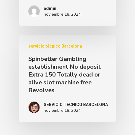
admin
noviembre 18, 2024
servicio técnico Barcelona
Spinbetter Gambling
establishment No deposit
Extra 150 Totally dead or
alive slot machine free
Revolves
SERVICIO TECNICO BARCELONA
noviembre 18, 2024