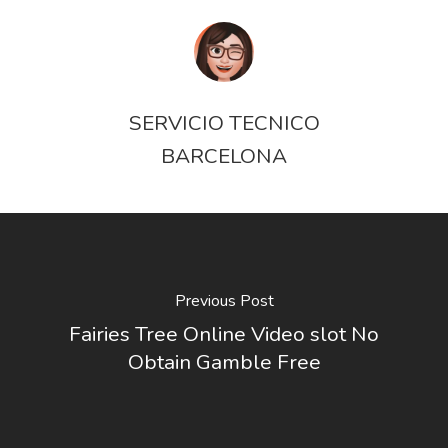
SERVICIO TECNICO
BARCELONA
Previous Post
Fairies Tree Online Video slot No
Obtain Gamble Free