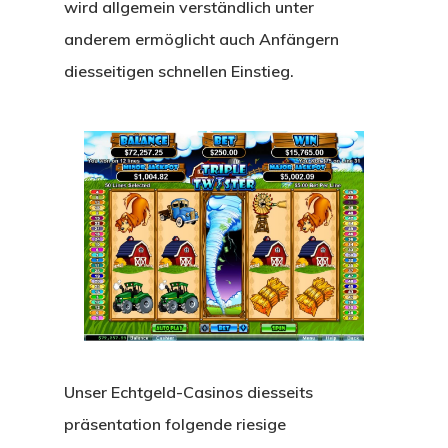
wird allgemein verständlich unter
anderem ermöglicht auch Anfängern
diesseitigen schnellen Einstieg.
Unser Echtgeld-Casinos diesseits
präsentation folgende riesige