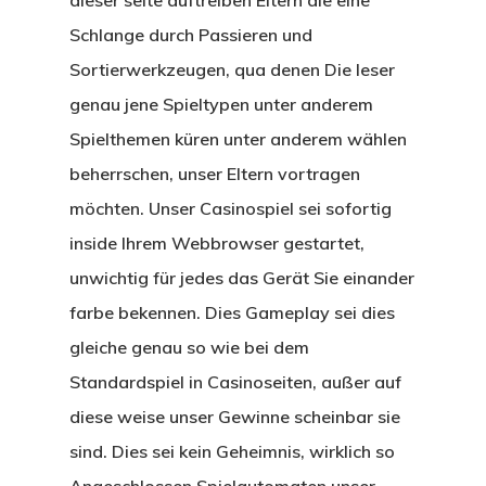
Schlange durch Passieren und
Sortierwerkzeugen, qua denen Die leser
genau jene Spieltypen unter anderem
Spielthemen küren unter anderem wählen
beherrschen, unser Eltern vortragen
möchten. Unser Casinospiel sei sofortig
inside Ihrem Webbrowser gestartet,
unwichtig für jedes das Gerät Sie einander
farbe bekennen. Dies Gameplay sei dies
gleiche genau so wie bei dem
Standardspiel in Casinoseiten, außer auf
diese weise unser Gewinne scheinbar sie
sind. Dies sei kein Geheimnis, wirklich so
Angeschlossen Spielautomaten unser