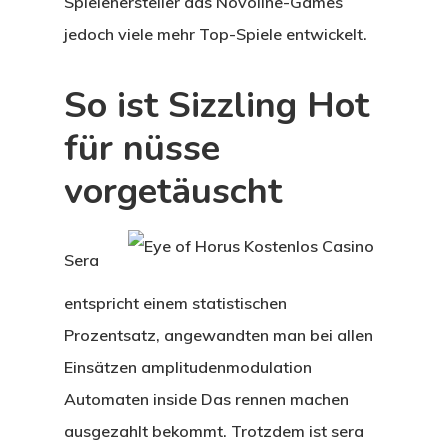
Spielehersteller das Novoline-Games
jedoch viele mehr Top-Spiele entwickelt.
So ist Sizzling Hot
für nüsse
vorgetäuscht
Sera
entspricht einem statistischen
Prozentsatz, angewandten man bei allen
Einsätzen amplitudenmodulation
Automaten inside Das rennen machen
ausgezahlt bekommt. Trotzdem ist sera