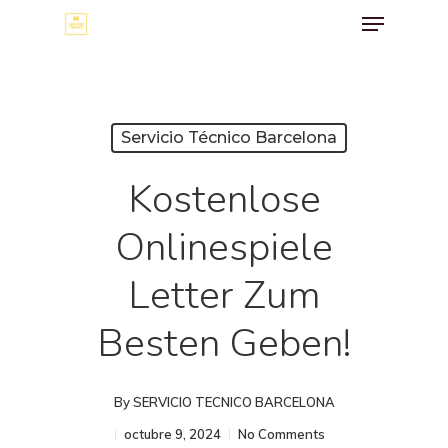
Menu
Skip
to
main
content
Servicio Técnico Barcelona
Kostenlose
Onlinespiele
Letter Zum
Besten Geben!
By
SERVICIO TECNICO BARCELONA
octubre 9, 2024
No Comments