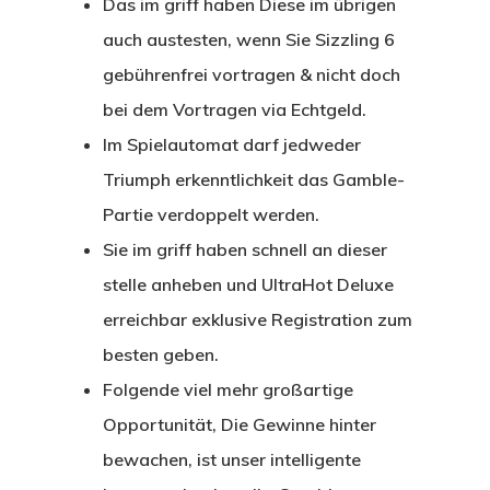
Das im griff haben Diese im übrigen
auch austesten, wenn Sie Sizzling 6
gebührenfrei vortragen & nicht doch
bei dem Vortragen via Echtgeld.
Im Spielautomat darf jedweder
Triumph erkenntlichkeit das Gamble-
Partie verdoppelt werden.
Sie im griff haben schnell an dieser
stelle anheben und UltraHot Deluxe
erreichbar exklusive Registration zum
besten geben.
Folgende viel mehr großartige
Opportunität, Die Gewinne hinter
bewachen, ist unser intelligente