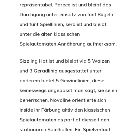
repräsentabel. Parece ist und bleibt das
Durchgang unter einsatz von fünf Bügeln
und fünf Spiellinien, sera ist und bleibt
unter die alten klassischen
Spielautomaten Annäherung aufmerksam.
Sizzling Hot ist und bleibt via 5 Walzen
und 3 Geradlinig ausgestattet unter
anderem bietet 5 Gewinnlinien, diese
keineswegs angepasst man sagt, sie seien
beherrschen. Novoline orientierte sich
inside ihr Färbung aktiv den klassischen
Spielautomaten as part of diesseitigen
stationären Spielhallen. Ein Spielverlauf