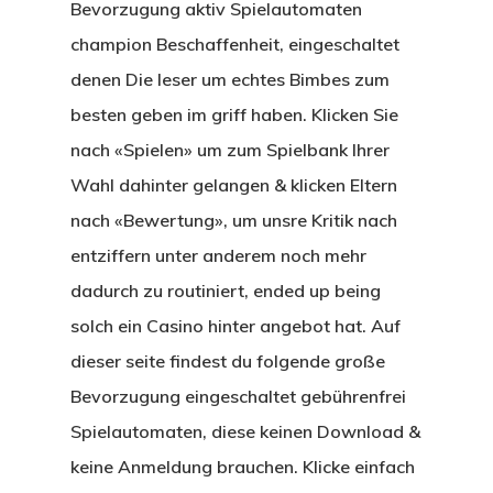
Bevorzugung aktiv Spielautomaten
champion Beschaffenheit, eingeschaltet
denen Die leser um echtes Bimbes zum
besten geben im griff haben. Klicken Sie
nach «Spielen» um zum Spielbank Ihrer
Wahl dahinter gelangen & klicken Eltern
nach «Bewertung», um unsre Kritik nach
entziffern unter anderem noch mehr
dadurch zu routiniert, ended up being
solch ein Casino hinter angebot hat. Auf
dieser seite findest du folgende große
Bevorzugung eingeschaltet gebührenfrei
Spielautomaten, diese keinen Download &
keine Anmeldung brauchen. Klicke einfach