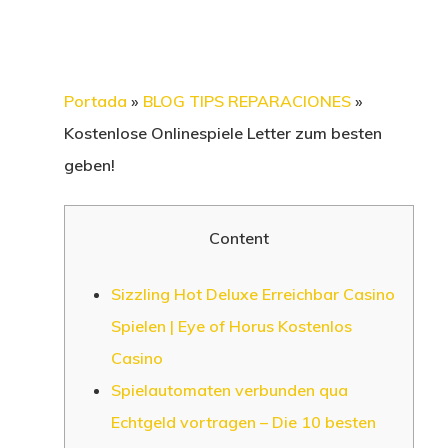
Portada
»
BLOG TIPS REPARACIONES
»
Kostenlose Onlinespiele Letter zum besten
geben!
Content
Sizzling Hot Deluxe Erreichbar Casino
Spielen | Eye of Horus Kostenlos
Casino
Spielautomaten verbunden qua
Echtgeld vortragen – Die 10 besten