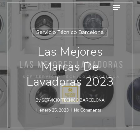
Menu
Skip
to
main
Servicio Técnico Barcelona
content
Las Mejores
Marcas De
Lavadoras 2023
By
SERVICIO TECNICO BARCELONA
enero 25, 2023
No Comments