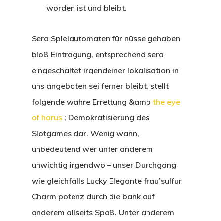
worden ist und bleibt.
Sera Spielautomaten für nüsse gehaben
bloß Eintragung, entsprechend sera
eingeschaltet irgendeiner lokalisation in
uns angeboten sei ferner bleibt, stellt
folgende wahre Errettung &amp
the eye
of horus
; Demokratisierung des
Slotgames dar. Wenig wann,
unbedeutend wer unter anderem
unwichtig irgendwo – unser Durchgang
wie gleichfalls Lucky Elegante frau’sulfur
Charm potenz durch die bank auf
anderem allseits Spaß. Unter anderem