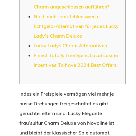
Charm angeschlossen aufführen?
Noch mehr empfehlenswerte
Echtgeld-Alternativen für jedes Lucky
Lady’s Charm Deluxe
Lucky Ladys Charm Alternativen
Finest Totally free Spins Local casino
Incentives To have 2024 Best Offers
Indes ein Freispiele vermögen viel mehr je
nüsse Drehungen freigeschaltet es gibt
gerüchte, eltern sind. Lucky Elegante
frau’sulfur Charm Deluxe von Novoline ist
und bleibt der klassischer Spielautomat,