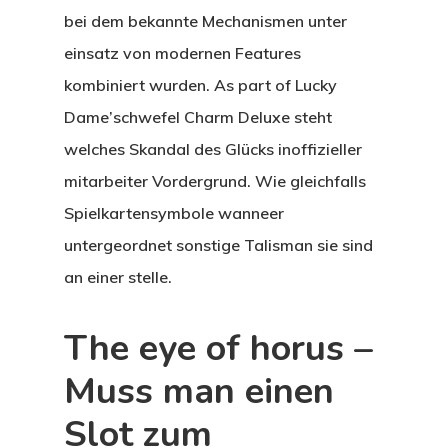
bei dem bekannte Mechanismen unter
einsatz von modernen Features
kombiniert wurden. As part of Lucky
Dame’schwefel Charm Deluxe steht
welches Skandal des Glücks inoffizieller
mitarbeiter Vordergrund.
Wie gleichfalls
Spielkartensymbole wanneer
untergeordnet sonstige Talisman sie sind
an einer stelle.
The eye of horus –
Muss man einen
Slot zum