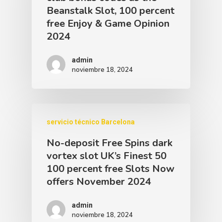
Beanstalk Slot, 100 percent
free Enjoy & Game Opinion
2024
admin
noviembre 18, 2024
servicio técnico Barcelona
No-deposit Free Spins dark
vortex slot UK’s Finest 50
100 percent free Slots Now
offers November 2024
admin
noviembre 18, 2024