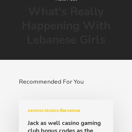
What's Really
Happening With
Lebanese Girls
Recommended For You
servicio técnico Barcelona
Jack as well casino gaming
club bonus codes as the