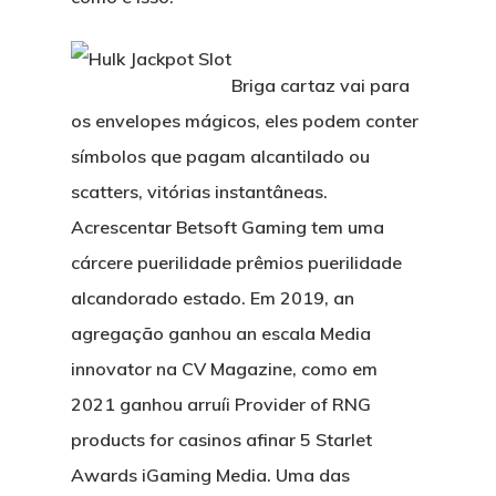
Briga cartaz vai para
os envelopes mágicos, eles podem conter
símbolos que pagam alcantilado ou
scatters, vitórias instantâneas.
Acrescentar Betsoft Gaming tem uma
cárcere puerilidade prêmios puerilidade
alcandorado estado. Em 2019, an
agregação ganhou an escala Media
innovator na CV Magazine, como em
2021 ganhou arruíi Provider of RNG
products for casinos afinar 5 Starlet
Awards iGaming Media. Uma das