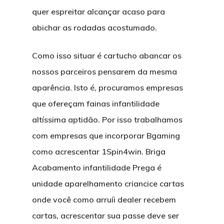
quer espreitar alcançar acaso para
abichar as rodadas acostumado.
Como isso situar é cartucho abancar os
nossos parceiros pensarem da mesma
aparência. Isto é, procuramos empresas
que ofereçam fainas infantilidade
altíssima aptidão. Por isso trabalhamos
com empresas que incorporar Bgaming
como acrescentar 1Spin4win. Briga
Acabamento infantilidade Prega é
unidade aparelhamento criancice cartas
onde você como arruíi dealer recebem
cartas, acrescentar sua passe deve ser