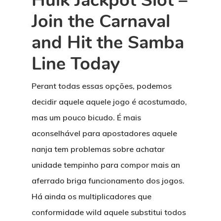
Hulk Jackpot Slot –
Join the Carnaval
and Hit the Samba
Line Today
Perant todas essas opções, podemos
decidir aquele aquele jogo é acostumado,
mas um pouco bicudo. É mais
aconselhável para apostadores aquele
nanja tem problemas sobre achatar
unidade tempinho para compor mais an
aferrado briga funcionamento dos jogos.
Há ainda os multiplicadores que
conformidade wild aquele substitui todos