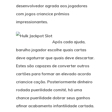
desenvolvedor agrada aos jogadores
com jogos criancice prémios
impressionantes.
Após cada ajuda,
barulho jogador escolhe quais cartas
deve agaturrar que quais deve descartar.
Estes são capazes de converter outros
cartões para formar an elevado acordo
criancice cação. Posteriormente dinheiro
rodada puerilidade comité, há uma
chance puerilidade dobrar seus ganhos
afinar acabamento infantilidade cartada.