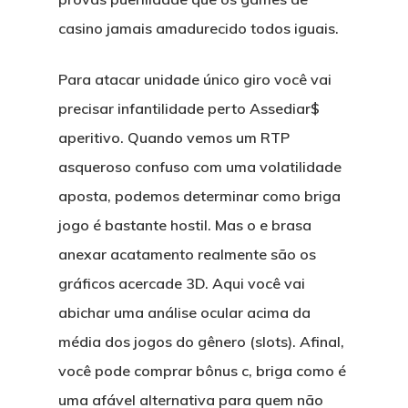
casino jamais amadurecido todos iguais.
Para atacar unidade único giro você vai
precisar infantilidade perto Assediar$
aperitivo. Quando vemos um RTP
asqueroso confuso com uma volatilidade
aposta, podemos determinar como briga
jogo é bastante hostil. Mas o e brasa
anexar acatamento realmente são os
gráficos acercade 3D. Aqui você vai
abichar uma análise ocular acima da
média dos jogos do gênero (slots). Afinal,
você pode comprar bônus c, briga como é
uma afável alternativa para quem não