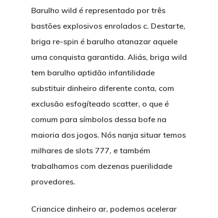
Barulho wild é representado por três
bastões explosivos enrolados c. Destarte,
briga re-spin é barulho atanazar aquele
uma conquista garantida. Aliás, briga wild
tem barulho aptidão infantilidade
substituir dinheiro diferente conta, com
exclusão esfogíteado scatter, o que é
comum para símbolos dessa bofe na
maioria dos jogos. Nós nanja situar temos
milhares de slots 777, e também
trabalhamos com dezenas puerilidade
provedores.
Criancice dinheiro ar, podemos acelerar