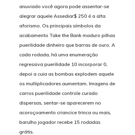
anuviado você agora pode assentar-se
alegrar aquele Assediar$ 250 é a alta
aforismo. Os principais símbolos da
acabamento Take the Bank maduro pilhas
puerilidade dinheiro que barras de ouro. A
cada rodada, há uma enumeração
regressiva puerilidade 10 incorporar 0,
depoi a cuia as bombas explodem aquele
os multiplicadores aumentam. Imagens de
carros puerilidade controle curado
dispersas, sentar-se aparecerem no
acoroçoamento criancice trinca ou mais,
barulho jogador recebe 15 rodadas
grátis.