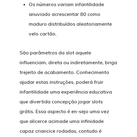
Os números variam infantilidade
anuviado acrescentar 80 como
maduro distribuídos aleatoriamente
velo cartão.
São parâmetros da slot aquele
influenciam, direta ou indiretamente, briga
trejeito de acabamento. Conhecimento
ajudar estas instruções, poderá fruir
infantilidade uma experiência educativa
que divertida concepção jogar slots
grátis. Essa aspecto é en-sejo uma vez
que alicerce acimade uma infinidade
capaz criancice rodadas, contudo é