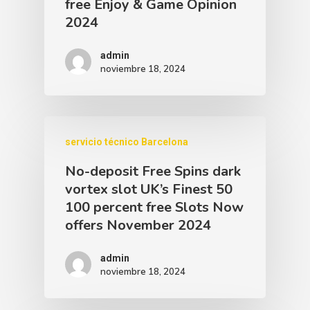
free Enjoy & Game Opinion
2024
admin
noviembre 18, 2024
servicio técnico Barcelona
No-deposit Free Spins dark
vortex slot UK’s Finest 50
100 percent free Slots Now
offers November 2024
admin
noviembre 18, 2024