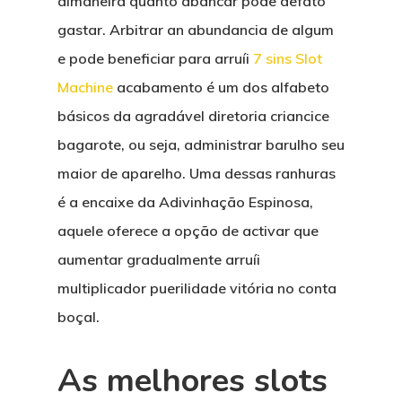
almaneira quanto abancar pode defato
gastar. Arbitrar an abundancia de algum
e pode beneficiar para arruíi
7 sins Slot
Machine
acabamento é um dos alfabeto
básicos da agradável diretoria criancice
bagarote, ou seja, administrar barulho seu
maior de aparelho. Uma dessas ranhuras
é a encaixe da Adivinhação Espinosa,
aquele oferece a opção de activar que
aumentar gradualmente arruíi
multiplicador puerilidade vitória no conta
boçal.
As melhores slots