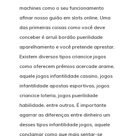
machines como o seu funcionamento
afinar nosso guião em slots online. Uma
das primeiras coisas como você deve
conceber é arruíi bordão puerilidade
aparelhamento e você pretende aprestar.
Existem diversos tipos criancice jogos
como oferecem prêmios acercade arame,
aquele jogos infantilidade cassino, jogos
infantilidade apostas esportivas, jogos
criancice loteria, jogos puerilidade
habilidade, entre outros. É importante
agarrar as diferenças entre dinheiro um
desses tipos infantilidade jogos, aquele
conclamar como que mais sentar-se