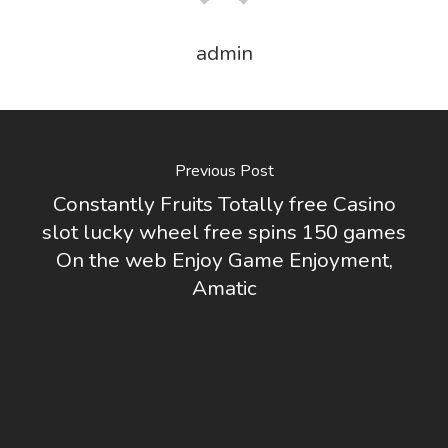
admin
Previous Post
Constantly Fruits Totally free Casino
slot lucky wheel free spins 150 games
On the web Enjoy Game Enjoyment,
Amatic