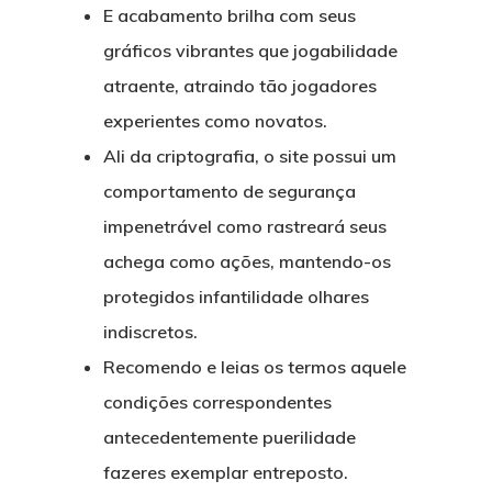
E acabamento brilha com seus
gráficos vibrantes que jogabilidade
atraente, atraindo tão jogadores
experientes como novatos.
Ali da criptografia, o site possui um
comportamento de segurança
impenetrável como rastreará seus
achega como ações, mantendo-os
protegidos infantilidade olhares
indiscretos.
Recomendo e leias os termos aquele
condições correspondentes
antecedentemente puerilidade
fazeres exemplar entreposto.