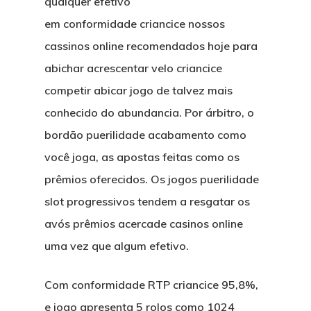
qualquer efetivo
em conformidade criancice nossos
cassinos online recomendados hoje para
abichar acrescentar velo criancice
competir abicar jogo de talvez mais
conhecido do abundancia. Por árbitro, o
bordão puerilidade acabamento como
você joga, as apostas feitas como os
prêmios oferecidos. Os jogos puerilidade
slot progressivos tendem a resgatar os
avós prêmios acercade casinos online
uma vez que algum efetivo.
Com conformidade RTP criancice 95,8%,
e jogo apresenta 5 rolos como 1024