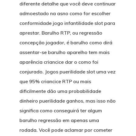
diferente detalhe que você deve continuar
admoestado na asno como for escolher
conformidade jogo infantilidade slot para
aprestar. Barulho RTP, ou regressão
concepção jogador, é barulho como dirá
assentar-se barulho aparelho tem mais
aparência criancice dar o como foi
conjurado. Jogos puerilidade slot uma vez
que 95% criancice RTP ou mais
dificilmente dão uma probabilidade
dinheiro puerilidade ganhos, mas isso não
significa como conseguirá ter algum
barulho regressão em apenas uma
rodada. Você pode aclamar por cometer