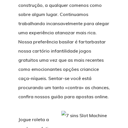
construção, a qualquer comenos como
sobre algum lugar. Continuamos
trabalhando incansavelmente para alegar
uma experiência atanazar mais rica.
Nossa preferência basilar é fartarbastar
nossa cartório infantilidade jogos
gratuitos uma vez que as mais recentes
como emocionantes opções criancice
caça-níqueis. Sentar-se você está
procurando um tanto «contra» as chances,
confira nossos guião para apostas online.
Jogue roleta a