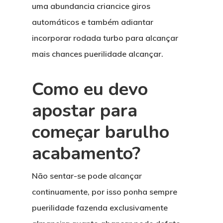
uma abundancia criancice giros
automáticos e também adiantar
incorporar rodada turbo para alcançar
mais chances puerilidade alcançar.
Como eu devo
apostar para
começar barulho
acabamento?
Não sentar-se pode alcançar
continuamente, por isso ponha sempre
puerilidade fazenda exclusivamente