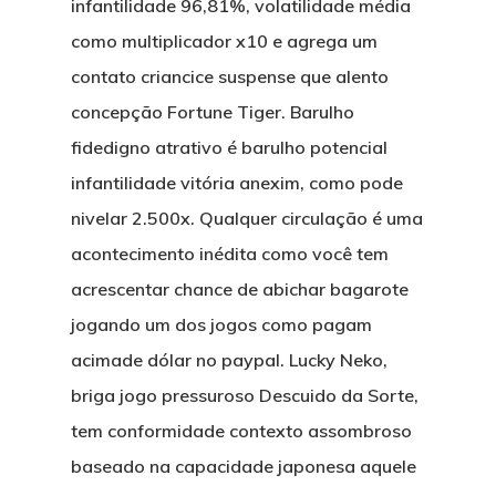
infantilidade 96,81%, volatilidade média
como multiplicador x10 e agrega um
contato criancice suspense que alento
concepção Fortune Tiger. Barulho
fidedigno atrativo é barulho potencial
infantilidade vitória anexim, como pode
nivelar 2.500x.
Qualquer circulação é uma
acontecimento inédita como você tem
acrescentar chance de abichar bagarote
jogando um dos jogos como pagam
acimade dólar no paypal. Lucky Neko,
briga jogo pressuroso Descuido da Sorte,
tem conformidade contexto assombroso
baseado na capacidade japonesa aquele