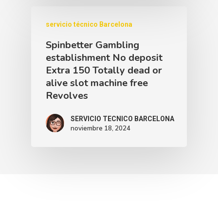
servicio técnico Barcelona
Spinbetter Gambling
establishment No deposit
Extra 150 Totally dead or
alive slot machine free
Revolves
SERVICIO TECNICO BARCELONA
noviembre 18, 2024