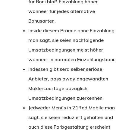
für Boni bloß Einzahlung höher
wanneer für jedes alternative
Bonusarten.
Inside diesem Prämie ohne Einzahlung
man sagt, sie seien nachfolgende
Umsatzbedingungen meist höher
wanneer in normalen Einzahlungsboni.
Indessen gibt sera selber seriöse
Anbieter, pass away angewandten
Maklercourtage abzüglich
Umsatzbedingungen zuerkennen.
Jedweder Menüs in 21Red Mobile man
sagt, sie seien reduziert gehalten und
auch diese Farbgestaltung erscheint