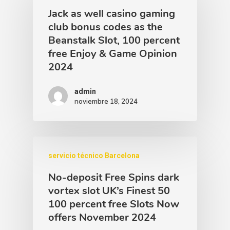
Jack as well casino gaming
club bonus codes as the
Beanstalk Slot, 100 percent
free Enjoy & Game Opinion
2024
admin
noviembre 18, 2024
servicio técnico Barcelona
No-deposit Free Spins dark
vortex slot UK’s Finest 50
100 percent free Slots Now
offers November 2024