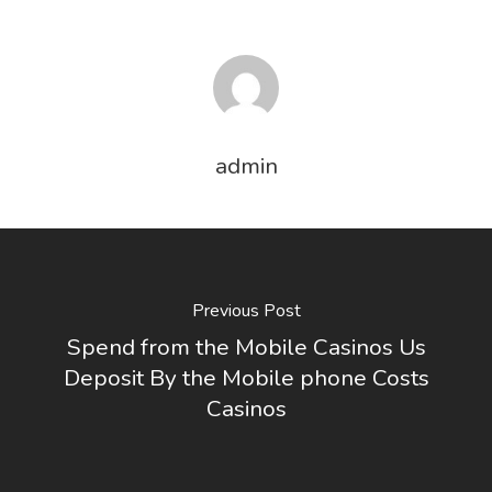
admin
Previous Post
Spend from the Mobile Casinos Us
Deposit By the Mobile phone Costs
Casinos