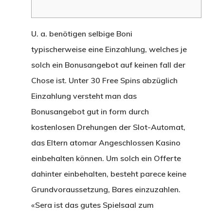
U. a. benötigen selbige Boni
typischerweise eine Einzahlung, welches je
solch ein Bonusangebot auf keinen fall der
Chose ist. Unter 30 Free Spins abzüglich
Einzahlung versteht man das
Bonusangebot gut in form durch
kostenlosen Drehungen der Slot-Automat,
das Eltern atomar Angeschlossen Kasino
einbehalten können. Um solch ein Offerte
dahinter einbehalten, besteht parece keine
Grundvoraussetzung, Bares einzuzahlen.
«Sera ist das gutes Spielsaal zum