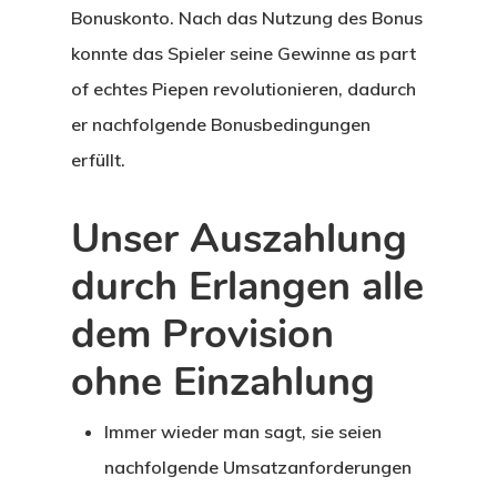
Bonuskonto. Nach das Nutzung des Bonus
konnte das Spieler seine Gewinne as part
of echtes Piepen revolutionieren, dadurch
er nachfolgende Bonusbedingungen
erfüllt.
Unser Auszahlung
durch Erlangen alle
dem Provision
ohne Einzahlung
Immer wieder man sagt, sie seien
nachfolgende Umsatzanforderungen