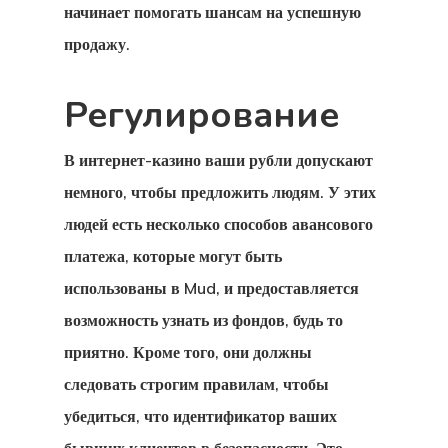
начинает помогать шансам на успешную
продажу.
Регулирование
В интернет-казино ваши рубли допускают
немного, чтобы предложить людям. У этих
людей есть несколько способов авансового
платежа, которые могут быть
использованы в Mud, и предоставляется
возможность узнать из фондов, будь то
приятно. Кроме того, они должны
следовать строгим правилам, чтобы
убедиться, что идентификатор ваших