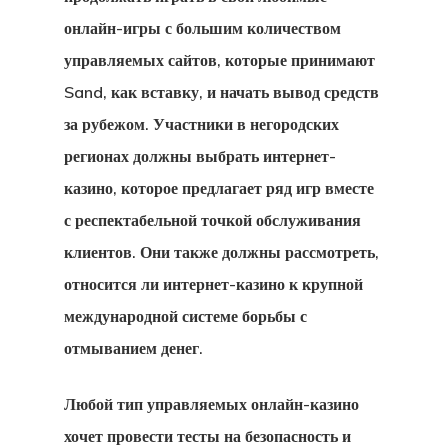
онлайн-игры с большим количеством
управляемых сайтов, которые принимают
Sand, как вставку, и начать вывод средств
за рубежом. Участники в негородских
регионах должны выбрать интернет-
казино, которое предлагает ряд игр вместе
с респектабельной точкой обслуживания
клиентов. Они также должны рассмотреть,
относится ли интернет-казино к крупной
международной системе борьбы с
отмыванием денег.
Любой тип управляемых онлайн-казино
хочет провести тесты на безопасность и