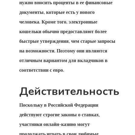
нужно вносить проценты в ее финансовые
документы, которые есть у нового
человека. Кроме того, электронные
кошельки обычно предоставляют более
быстрые утверждения, чем старые запросы
на возможности. Поэтому они являются
отличным вариантом для вкладчиков в
соответствии с евро.
Действительность
Поскольку в Российской Федерации
действуют строгие законы о ставках,
участники онлайн-казино могут
продолжать играть в свои любимые