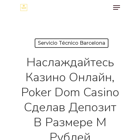
Menu
Skip
to
main
content
Servicio Técnico Barcelona
Наслаждайтесь
Казино Онлайн,
Poker Dom Casino
Сделав Депозит
В Размере M
Рублей