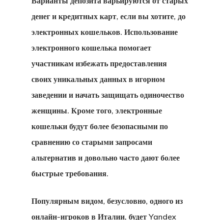
Варианты депозита варьируются от старых
денег и кредитных карт, если вы хотите, до
электронных кошельков. Использование
электронного кошелька помогает
участникам избежать предоставления
своих уникальных данных в игорном
заведении и начать защищать одиночество
женщины. Кроме того, электронные
кошельки будут более безопасными по
сравнению со старыми запросами
альтернатив и довольно часто дают более
быстрые требования.
Популярным видом, безусловно, одного из
онлайн-игроков в Италии, будет Yandex