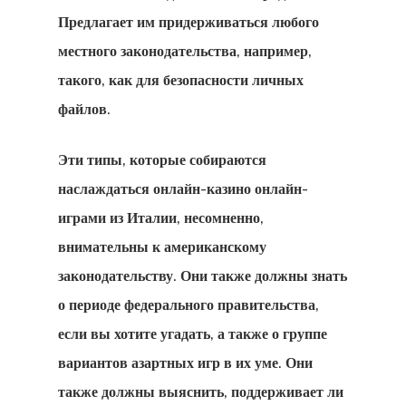
Предлагает им придерживаться любого
местного законодательства, например,
такого, как для безопасности личных
файлов.
Эти типы, которые собираются
наслаждаться онлайн-казино онлайн-
играми из Италии, несомненно,
внимательны к американскому
законодательству. Они также должны знать
о периоде федерального правительства,
если вы хотите угадать, а также о группе
вариантов азартных игр в их уме. Они
также должны выяснить, поддерживает ли