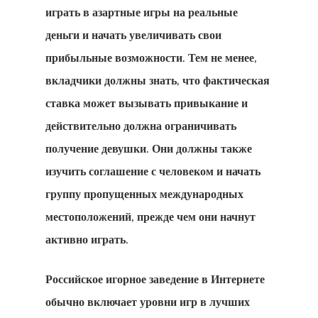
играть в азартные игры на реальные
деньги и начать увеличивать свои
прибыльные возможности. Тем не менее,
вкладчики должны знать, что фактическая
ставка может вызывать привыкание и
действительно должна ограничивать
получение девушки. Они должны также
изучить соглашение с человеком и начать
группу пропущенных международных
местоположений, прежде чем они начнут
активно играть.
Российское игорное заведение в Интернете
обычно включает уровни игр в лучших