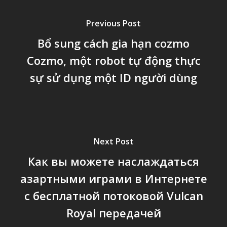
Previous Post
Bổ sung cách gia hạn cozmo
Cozmo, một robot tự động thực
sự sử dụng một ID người dùng
Next Post
Как вы можете наслаждаться
азартными играми в Интернете
с бесплатной потоковой Vulcan
Royal передачей