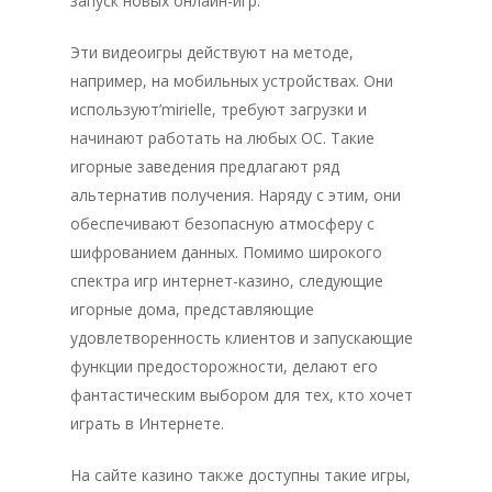
запуск новых онлайн-игр.
Эти видеоигры действуют на методе,
например, на мобильных устройствах. Они
используют’mirielle, требуют загрузки и
начинают работать на любых ОС. Такие
игорные заведения предлагают ряд
альтернатив получения. Наряду с этим, они
обеспечивают безопасную атмосферу с
шифрованием данных. Помимо широкого
спектра игр интернет-казино, следующие
игорные дома, представляющие
удовлетворенность клиентов и запускающие
функции предосторожности, делают его
фантастическим выбором для тех, кто хочет
играть в Интернете.
На сайте казино также доступны такие игры,