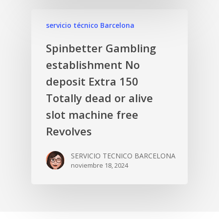
servicio técnico Barcelona
Spinbetter Gambling
establishment No
deposit Extra 150
Totally dead or alive
slot machine free
Revolves
SERVICIO TECNICO BARCELONA
noviembre 18, 2024