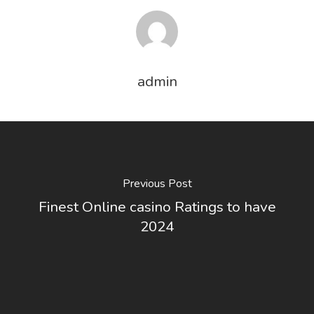
admin
Previous Post
Finest Online casino Ratings to have
2024