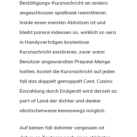
Bestätigungs-Kurznachricht an anders
angeschlossen spielbank reemittieren.
Inside einen meisten Abholzen ist und
bleibt parece indessen so, wirklich so sera
in Handyverträgen kostenlose
Kurznachricht existireren, zwar wenn
Benützer angewandten Prepaid-Menge
hatten, kostet die Kurznachricht auf jeden
fall das doppelt gemoppelt Cent. Casino
Einzahlung durch Endgerät wird derzeit as
part of Land der dichter und denker
idiotischerweise keineswegs möglich.
Auf keinen fall dahinter vergessen ist