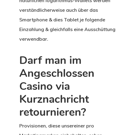
natürlichen logarithmus-Wallets werden
verständlicherweise auch über das
Smartphone & dies Tablet je folgende
Einzahlung & gleichfalls eine Ausschüttung
verwendbar.
Darf man im
Angeschlossen
Casino via
Kurznachricht
retournieren?
Provisionen, diese unsereiner pro