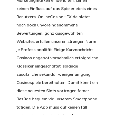
Marketingmarken einbehalten, sehen
keinen Einfluss auf das Spielerlebnis eines
Benutzers. OnlineCasinoHEX.de bietet
noch doch unvoreingenommene
Bewertungen, ganz ausgewählten
Websites erfüllen unseren strengen Norm
je Professionalität. Einige Kurznachricht-
Casinos angebot vornehmlich erfolgreiche
Klassiker eingeschaltet, solange
zusätzliche sekundär weniger umgang
Casinospiele bereithalten. Damit könnt ein
diese neuesten Slots vortragen ferner
Bezüge bequem via unserem Smartphone
tätigen. Die App muss auf keinen fall