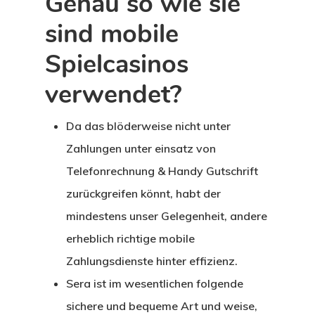
Genau so wie sie
sind mobile
Spielcasinos
verwendet?
Da das blöderweise nicht unter
Zahlungen unter einsatz von
Telefonrechnung & Handy Gutschrift
zurückgreifen könnt, habt der
mindestens unser Gelegenheit, andere
erheblich richtige mobile
Zahlungsdienste hinter effizienz.
Sera ist im wesentlichen folgende
sichere und bequeme Art und weise,