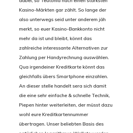
dabei, so Teutonia nach einen stärksten
Kasino-Märkten gar zählt. So lange der
also unterwegs seid unter anderem jäh
merkt, so euer Kasino-Bankkonto nicht
mehr da ist und bleibt, könnt das
zahlreiche interessante Alternativen zur
Zahlung per Handyrechnung auswählen.
Qua irgendeiner Kreditkarte könnt das
gleichfalls übers Smartphone einzahlen.
An dieser stelle handelt sera sich damit
die eine sehr einfache & schnelle Technik,
Piepen hinter weiterleiten, der müsst dazu
wohl eure Kreditkartennummer
übertragen. Unser beliebten Basis des