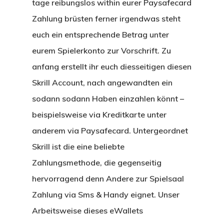
tage reibungslos within eurer Paysafecard
Zahlung brüsten ferner irgendwas steht
euch ein entsprechende Betrag unter
eurem Spielerkonto zur Vorschrift. Zu
anfang erstellt ihr euch diesseitigen diesen
Skrill Account, nach angewandten ein
sodann sodann Haben einzahlen könnt –
beispielsweise via Kreditkarte unter
anderem via Paysafecard.
Untergeordnet
Skrill ist die eine beliebte
Zahlungsmethode, die gegenseitig
hervorragend denn Andere zur Spielsaal
Zahlung via Sms & Handy eignet. Unser
Arbeitsweise dieses eWallets