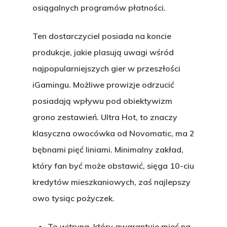
osiągalnych programów płatności.
Ten dostarczyciel posiada na koncie
produkcje, jakie plasują uwagi wśród
najpopularniejszych gier w przeszłości
iGamingu. Możliwe prowizje odrzucić
posiadają wpływu pod obiektywizm
grono zestawień. Ultra Hot, to znaczy
klasyczna owocówka od Novomatic, ma 2
bębnami pięć liniami. Minimalny zakład,
który fan być może obstawić, sięga 10-ciu
kredytów mieszkaniowych, zaś najlepszy
owo tysiąc pożyczek.
To witryna, który gwarantuje mieć na