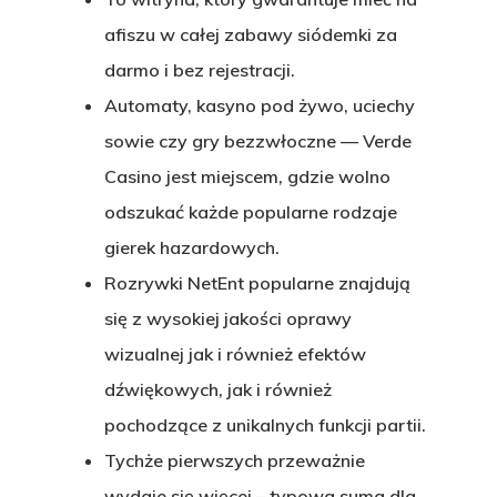
afiszu w całej zabawy siódemki za
darmo i bez rejestracji.
Automaty, kasyno pod żywo, uciechy
sowie czy gry bezzwłoczne — Verde
Casino jest miejscem, gdzie wolno
odszukać każde popularne rodzaje
gierek hazardowych.
Rozrywki NetEnt popularne znajdują
się z wysokiej jakości oprawy
wizualnej jak i również efektów
dźwiękowych, jak i również
pochodzące z unikalnych funkcji partii.
Tychże pierwszych przeważnie
wydaje się więcej – typowa suma dla