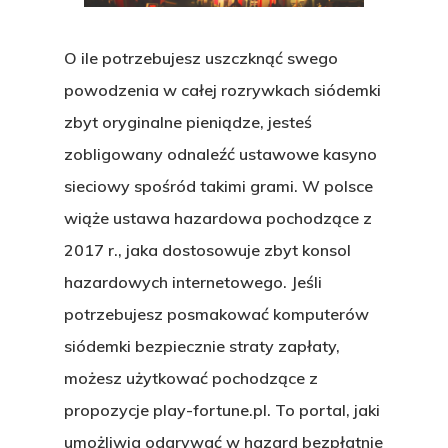
O ile potrzebujesz uszczknąć swego
powodzenia w całej rozrywkach siódemki
zbyt oryginalne pieniądze, jesteś
zobligowany odnaleźć ustawowe kasyno
sieciowy spośród takimi grami. W polsce
wiąże ustawa hazardowa pochodzące z
2017 r., jaka dostosowuje zbyt konsol
hazardowych internetowego. Jeśli
potrzebujesz posmakować komputerów
siódemki bezpiecznie straty zapłaty,
możesz użytkować pochodzące z
propozycje play-fortune.pl. To portal, jaki
umożliwia odgrywać w hazard bezpłatnie