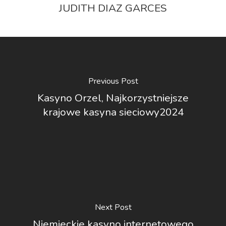
JUDITH DIAZ GARCES
Previous Post
Kasyno Orzel, Najkorzystniejsze
krajowe kasyna sieciowy2024
Next Post
Niemieckie kasyno internetowego