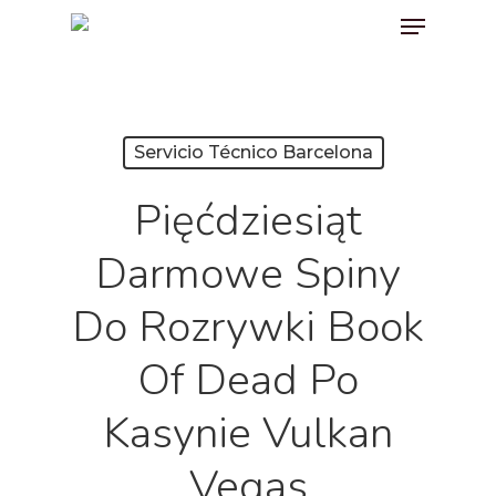
Menu
Skip
to
main
content
Servicio Técnico Barcelona
Pięćdziesiąt
Darmowe Spiny
Do Rozrywki Book
Of Dead Po
Kasynie Vulkan
Vegas