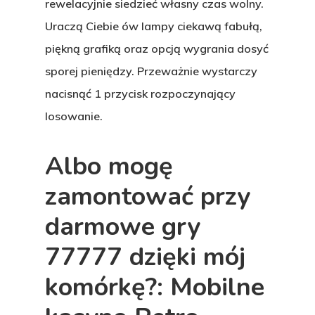
rewelacyjnie siedzieć własny czas wolny.
Uraczą Ciebie ów lampy ciekawą fabułą,
piękną grafiką oraz opcją wygrania dosyć
sporej pieniędzy. Przeważnie wystarczy
nacisnąć 1 przycisk rozpoczynający
losowanie.
Albo mogę
zamontować przy
darmowe gry
77777 dzięki mój
komórkę?: Mobilne