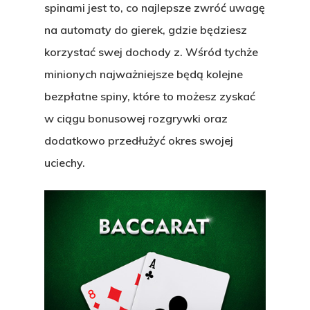
spinami jest to, co najlepsze zwróć uwagę
na automaty do gierek, gdzie będziesz
korzystać swej dochody z. Wśród tychże
minionych najważniejsze będą kolejne
bezpłatne spiny, które to możesz zyskać
w ciągu bonusowej rozgrywki oraz
dodatkowo przedłużyć okres swojej
uciechy.