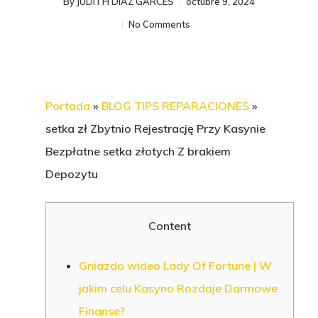
By
JUDITH DIAZ GARCES
octubre 9, 2024
No Comments
Portada
»
BLOG TIPS REPARACIONES
»
setka zł Zbytnio Rejestrację Przy Kasynie
Bezpłatne setka złotych Z brakiem
Depozytu
Content
Gniazdo wideo Lady Of Fortune | W
jakim celu Kasyno Rozdaje Darmowe
Finanse?