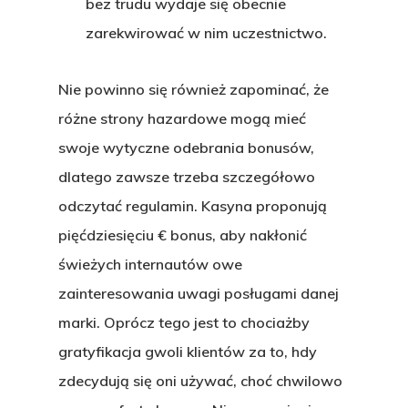
bez trudu wydaje się obecnie
zarekwirować w nim uczestnictwo.
Nie powinno się również zapominać, że
różne strony hazardowe mogą mieć
swoje wytyczne odebrania bonusów,
dlatego zawsze trzeba szczegółowo
odczytać regulamin. Kasyna proponują
pięćdziesięciu € bonus, aby nakłonić
świeżych internautów owe
zainteresowania uwagi posługami danej
marki. Oprócz tego jest to chociażby
gratyfikacja gwoli klientów za to, hdy
zdecydują się oni używać, choć chwilowo