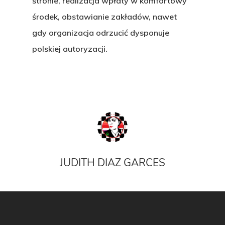
stronie, realizacja wpłaty w komfortowy
środek, obstawianie zakładów, nawet
gdy organizacja odrzucić dysponuje
polskiej autoryzacji.
JUDITH DIAZ GARCES