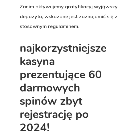
Zanim aktywujemy gratyfikacyj wyjąwszy
depozytu, wskazane jest zaznajomić się z
stosownym regulaminem.
najkorzystniejsze
kasyna
prezentujące 60
darmowych
spinów zbyt
rejestrację po
2024!