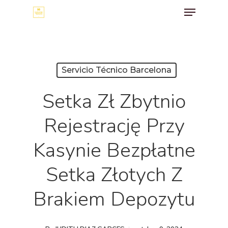
Menu
Skip
to
Close
main
Menu
content
Servicio Técnico Barcelona
Setka Zł Zbytnio
Rejestrację Przy
Kasynie Bezpłatne
Setka Złotych Z
Brakiem Depozytu