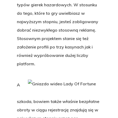
typów gierek hazardowych. W stosunku
do tego, które to gry uwielbiasz w
najwyższym stopniu, jesteś zobligowany
dobrać niezwykłego stosowną reklamę.
Stosownym projektem stanie się też
założenie profili po trzy kasynach jak i
również wypróbowanie dużej liczby
platform.
A
szkoda, bowiem także właśnie bezpłatne
obroty w ciągu rejestrację znajdują się w