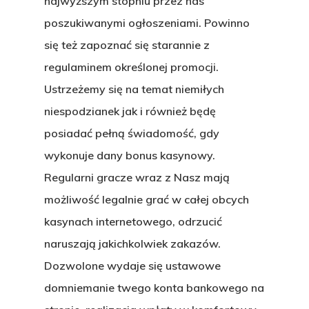
najwyższym stopniu przez nas
poszukiwanymi ogłoszeniami. Powinno
się też zapoznać się starannie z
regulaminem określonej promocji.
Ustrzeżemy się na temat niemiłych
niespodzianek jak i również będę
posiadać pełną świadomość, gdy
wykonuje dany bonus kasynowy.
Regularni gracze wraz z Nasz mają
możliwość legalnie grać w całej obcych
kasynach internetowego, odrzucić
naruszają jakichkolwiek zakazów.
Dozwolone wydaje się ustawowe
domniemanie twego konta bankowego na