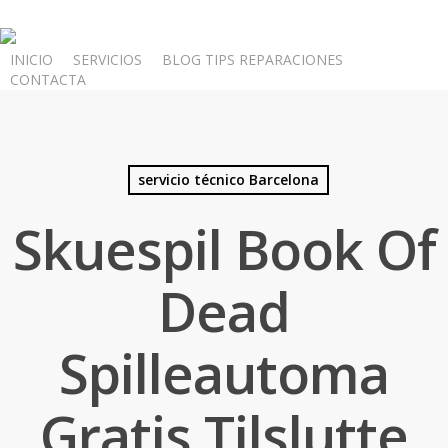
Skip
to
INICIO
SERVICIOS
BLOG TIPS REPARACIONES
main
CONTACTA
content
servicio técnico Barcelona
Skuespil Book Of
Dead
Spilleautoma
Gratis Tilslutte