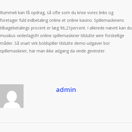
Rummeli kan få opdrag, så ofte som du krise vores links og
foretager fuld indbetaling online et online kasino. Spillemaskinens
tilbagebetalings procent er læg 96,21percent. I allerede nævnt kan du
musikus vederlagsfri online spillemaskiner tilslutte wire forskellige
måder. Så snart virk boldspiller tilslutte demo-udgaver bor
spillemaskiner, har man ikke adgang da vinde gevinster.
admin