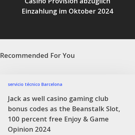
Casino Provision abzüglich
Einzahlung im Oktober 2024
Recommended For You
servicio técnico Barcelona
Jack as well casino gaming club
bonus codes as the Beanstalk Slot,
100 percent free Enjoy & Game
Opinion 2024