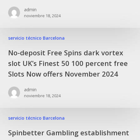
admin
noviembre 18, 2024
servicio técnico Barcelona
No-deposit Free Spins dark vortex
slot UK’s Finest 50 100 percent free
Slots Now offers November 2024
admin
noviembre 18, 2024
servicio técnico Barcelona
Spinbetter Gambling establishment