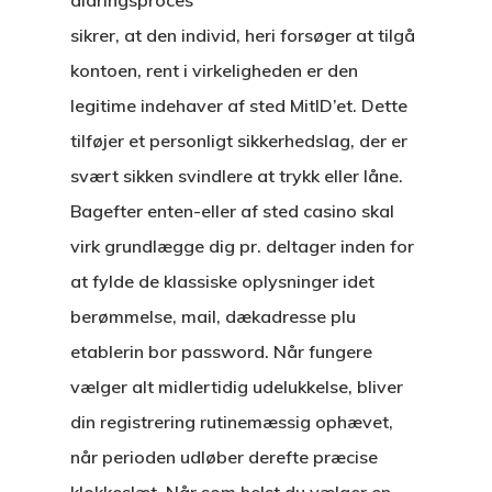
aldringsproces
sikrer, at den individ, heri forsøger at tilgå
kontoen, rent i virkeligheden er den
legitime indehaver af sted MitID’et. Dette
tilføjer et personligt sikkerhedslag, der er
svært sikken svindlere at trykk eller låne.
Bagefter enten-eller af sted casino skal
virk grundlægge dig pr. deltager inden for
at fylde de klassiske oplysninger idet
berømmelse, mail, dækadresse plu
etablerin bor password. Når fungere
vælger alt midlertidig udelukkelse, bliver
din registrering rutinemæssig ophævet,
når perioden udløber derefte præcise