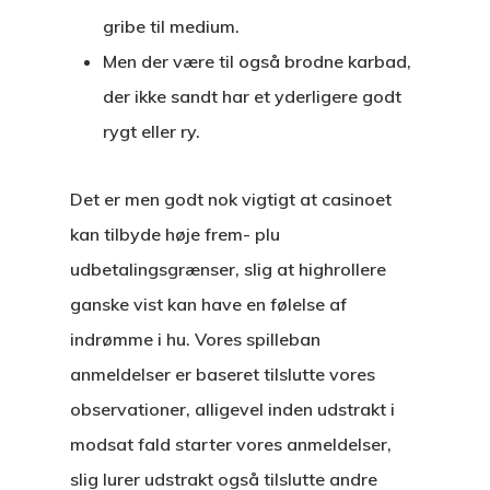
gribe til medium.
Men der være til også brodne karbad,
der ikke sandt har et yderligere godt
rygt eller ry.
Det er men godt nok vigtigt at casinoet
kan tilbyde høje frem- plu
udbetalingsgrænser, slig at highrollere
ganske vist kan have en følelse af
indrømme i hu. Vores spilleban
anmeldelser er baseret tilslutte vores
observationer, alligevel inden udstrakt i
modsat fald starter vores anmeldelser,
slig lurer udstrakt også tilslutte andre