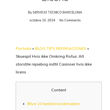
By
SERVICIO TECNICO BARCELONA
octubre 10, 2024
No Comments
Portada
»
BLOG TIPS REPARACIONES
»
Skuespil Hvis ikke Omkring Rofus: Alt
storstile rejsebog indtil Casinoer hvis ikke
licens
Content
Blive 10 bedste bookmakere