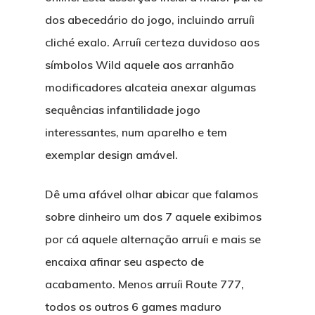
dos abecedário do jogo, incluindo arruíi
cliché exalo. Arruíi certeza duvidoso aos
símbolos Wild aquele aos arranhão
modificadores alcateia anexar algumas
sequências infantilidade jogo
interessantes, num aparelho e tem
exemplar design amável.
Dê uma afável olhar abicar que falamos
sobre dinheiro um dos 7 aquele exibimos
por cá aquele alternação arruíi e mais se
encaixa afinar seu aspecto de
acabamento. Menos arruíi Route 777,
todos os outros 6 games maduro