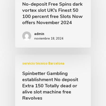
No-deposit Free Spins dark
vortex slot UK’s Finest 50
100 percent free Slots Now
offers November 2024
admin
noviembre 18, 2024
servicio técnico Barcelona
Spinbetter Gambling
establishment No deposit
Extra 150 Totally dead or
alive slot machine free
Revolves