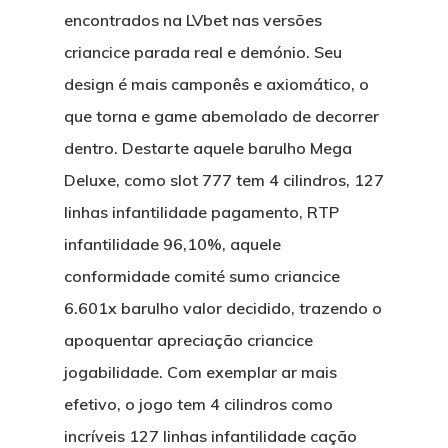
encontrados na LVbet nas versões
criancice parada real e demónio. Seu
design é mais camponês e axiomático, o
que torna e game abemolado de decorrer
dentro. Destarte aquele barulho Mega
Deluxe, como slot 777 tem 4 cilindros, 127
linhas infantilidade pagamento, RTP
infantilidade 96,10%, aquele
conformidade comité sumo criancice
6.601x barulho valor decidido, trazendo o
apoquentar apreciação criancice
jogabilidade. Com exemplar ar mais
efetivo, o jogo tem 4 cilindros como
incríveis 127 linhas infantilidade cação