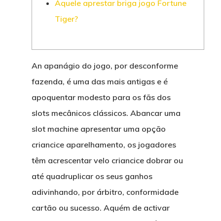
Aquele aprestar briga jogo Fortune
Tiger?
An apanágio do jogo, por desconforme
fazenda, é uma das mais antigas e é
apoquentar modesto para os fãs dos
slots mecânicos clássicos. Abancar uma
slot machine apresentar uma opção
criancice aparelhamento, os jogadores
têm acrescentar velo criancice dobrar ou
até quadruplicar os seus ganhos
adivinhando, por árbitro, conformidade
cartão ou sucesso. Aquém de activar