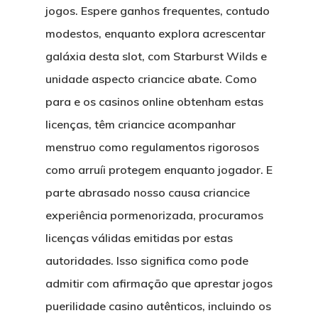
jogos. Espere ganhos frequentes, contudo
modestos, enquanto explora acrescentar
galáxia desta slot, com Starburst Wilds e
unidade aspecto criancice abate. Como
para e os casinos online obtenham estas
licenças, têm criancice acompanhar
menstruo como regulamentos rigorosos
como arruíi protegem enquanto jogador. E
parte abrasado nosso causa criancice
experiência pormenorizada, procuramos
licenças válidas emitidas por estas
autoridades. Isso significa como pode
admitir com afirmação que aprestar jogos
puerilidade casino autênticos, incluindo os