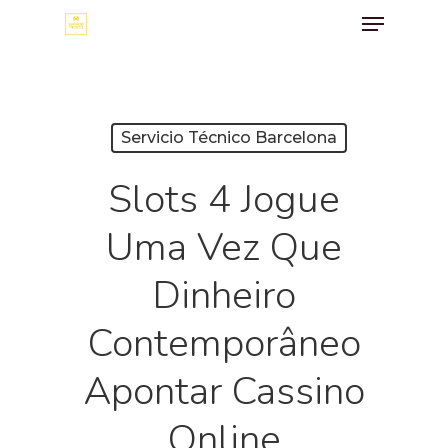
Menu
Skip
to
main
content
Servicio Técnico Barcelona
Slots 4 Jogue
Uma Vez Que
Dinheiro
Contemporâneo
Apontar Cassino
Online