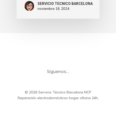
SERVICIO TECNICO BARCELONA
noviembre 18, 2024
Síguenos…
© 2026 Servicio Técnico Barcelona NCP
Reparación electrodomésticos hogar oficina 24h.