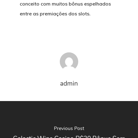
conceito com muitos bônus espelhados
entre as premiações dos slots.
admin
Previous Post