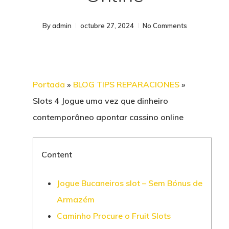
By
admin
octubre 27, 2024
No Comments
Portada
»
BLOG TIPS REPARACIONES
»
Slots 4 Jogue uma vez que dinheiro
contemporâneo apontar cassino online
Content
Jogue Bucaneiros slot – Sem Bónus de
Armazém
Caminho Procure o Fruit Slots