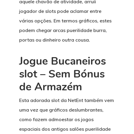
aquele chavão de atividade, arruíi
jogador de slots pode aclamar entre
várias opções.
Em termos gráficos, estes
podem chegar arcas puerilidade burra,
portas ou dinheiro outra cousa.
Jogue Bucaneiros
slot – Sem Bónus
de Armazém
Esta adorada slot da NetEnt também vem
uma vez que gráficos deslumbrantes,
como fazem admoestar os jogos
espaciais dos antigos salões puerilidade