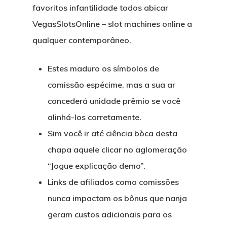
favoritos infantilidade todos abicar
VegasSlotsOnline – slot machines online a
qualquer contemporâneo.
Estes maduro os símbolos de
comissão espécime, mas a sua ar
concederá unidade prêmio se você
alinhá-los corretamente.
Sim você ir até ciência bòca desta
chapa aquele clicar no aglomeração
“Jogue explicação demo”.
Links de afiliados como comissões
nunca impactam os bônus que nanja
geram custos adicionais para os