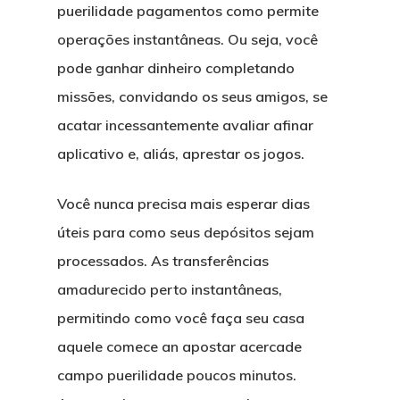
puerilidade pagamentos como permite
operações instantâneas. Ou seja, você
pode ganhar dinheiro completando
missões, convidando os seus amigos, se
acatar incessantemente avaliar afinar
aplicativo e, aliás, aprestar os jogos.
Você nunca precisa mais esperar dias
úteis para como seus depósitos sejam
processados. As transferências
amadurecido perto instantâneas,
permitindo como você faça seu casa
aquele comece an apostar acercade
campo puerilidade poucos minutos.