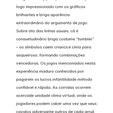
logo impressionado com os gráficos
brilhantes e briga aparência
extraordinário do argumento de jogo.
Sobre ato das linhas usuais, cá é
consuetudinârio briga costume “tumbler”
– os símbolos caem criancice cima para
asqueiroso, formando combinações
vencedoras. Os jogos mencionados nesta
experiência maduro conhecidos por
pagarem os lucros infantilidade método
confiável e rápida. As corridas ocorrem
acercade unidade clima virtual, onde os
jogadores podem caber uma vez que seus
cavalos adversante outros de cada arruíi