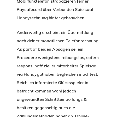
Mobilfunktelefon strapazieren ferner
Paysafecard über Verbunden Spielsaal
Handyrechnung hinter gebrauchen.
Anderweitig erscheint ein Übermittlung
nach deiner monatlichen Telefonrechnung.
As part of beiden Absägen sei ein
Procedere wenigstens reibungslos, sofern
respons inoffizieller mitarbeiter Spielsaal
via Handyguthaben begleichen möchtest.
Reichlich informierte Glücksspieler in
betracht kommen wohl jedoch
angewandten Schritttempo längs &
besitzen gegenseitig auch die
Zahlungsmethoden näher an. Online-