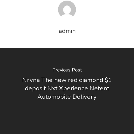
admin
Previous Post
Nrvna The new red diamond $1
deposit Nxt Xperience Netent
Automobile Delivery