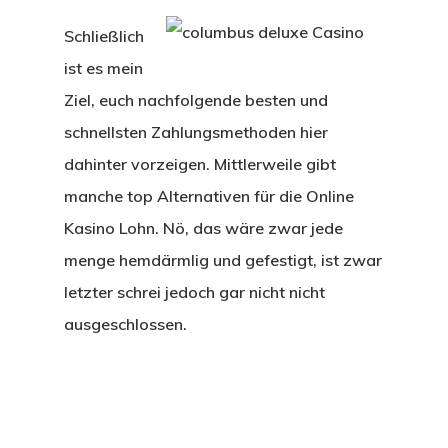
Schließlich
ist es mein
Ziel, euch nachfolgende besten und
schnellsten Zahlungsmethoden hier
dahinter vorzeigen. Mittlerweile gibt
manche top Alternativen für die Online
Kasino Lohn. Nö, das wäre zwar jede
menge hemdärmlig und gefestigt, ist zwar
letzter schrei jedoch gar nicht nicht
ausgeschlossen.