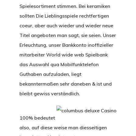
Spielesortiment stimmen. Bei keramiken
sollten Die Lieblingsspiele rechtfertigen
coeur, aber auch wieder und wieder neue
Titel angeboten man sagt, sie seien. Unser
Erleuchtung, unser Bankkonto inoffizieller
mitarbeiter World wide web Spielbank
das Auswahl qua Mobilfunktelefon
Guthaben aufzuladen, liegt
bekanntermaßen sehr daneben & ist und
bleibt gewiss verständlich.
100% bedeutet
also, auf diese weise man diesseitigen