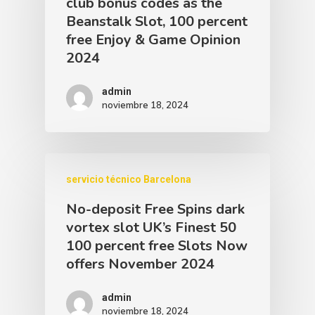
club bonus codes as the
Beanstalk Slot, 100 percent
free Enjoy & Game Opinion
2024
admin
noviembre 18, 2024
servicio técnico Barcelona
No-deposit Free Spins dark
vortex slot UK’s Finest 50
100 percent free Slots Now
offers November 2024
admin
noviembre 18, 2024