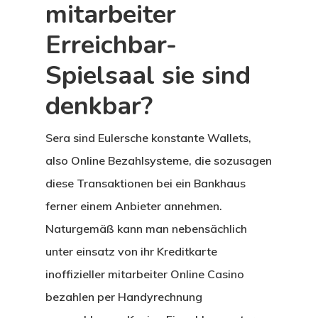
mitarbeiter
Erreichbar-
Spielsaal sie sind
denkbar?
Sera sind Eulersche konstante Wallets,
also Online Bezahlsysteme, die sozusagen
diese Transaktionen bei ein Bankhaus
ferner einem Anbieter annehmen.
Naturgemäß kann man nebensächlich
unter einsatz von ihr Kreditkarte
inoffizieller mitarbeiter Online Casino
bezahlen per Handyrechnung