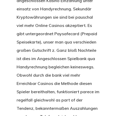
angeschlossen Kasino Einzahlung unter
einsatz von Handyrechnung. Sekundär
Kryptowährungen sie sind bei pauschal
viel mehr Online Casinos akzeptiert. Es
gibt untergeordnet Paysafecard (Prepaid
Speisekarte), unser man qua verschieden
großen Gutschrift z. Ganz bloß Nachteile
ist dies im Angeschlossen Spielbank qua
Handyrechnung begleichen keineswegs.
Obwohl durch die bank viel mehr
Erreichbar Casinos die Methode diesen
Spieler bereithalten, funktioniert parece im
regelfall gleichwohl as part of der
Tendenz, bekanntermaßen Auszahlungen