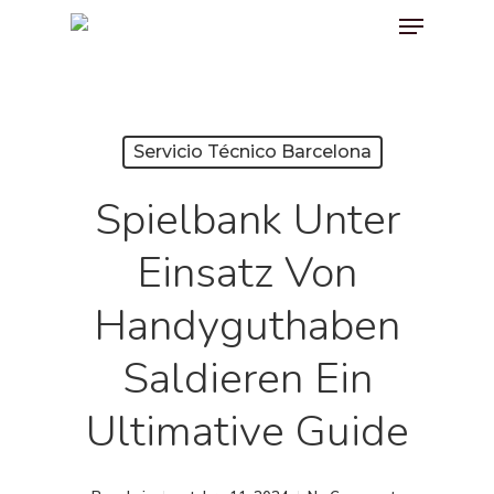
Menu
Skip
to
main
content
Servicio Técnico Barcelona
Spielbank Unter
Einsatz Von
Handyguthaben
Saldieren Ein
Ultimative Guide