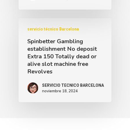
servicio técnico Barcelona
Spinbetter Gambling
establishment No deposit
Extra 150 Totally dead or
alive slot machine free
Revolves
SERVICIO TECNICO BARCELONA
noviembre 18, 2024