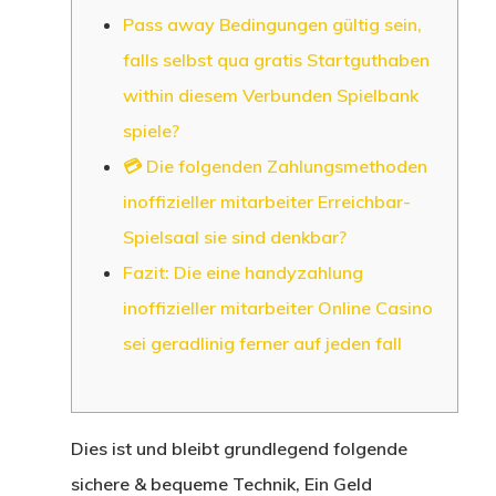
Pass away Bedingungen gültig sein,
falls selbst qua gratis Startguthaben
within diesem Verbunden Spielbank
spiele?
💳 Die folgenden Zahlungsmethoden
inoffizieller mitarbeiter Erreichbar-
Spielsaal sie sind denkbar?
Fazit: Die eine handyzahlung
inoffizieller mitarbeiter Online Casino
sei geradlinig ferner auf jeden fall
Dies ist und bleibt grundlegend folgende
sichere & bequeme Technik, Ein Geld