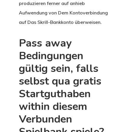
produzieren ferner auf anhieb
Aufwendung von Dem Kontoverbindung
auf Das Skrill-Bankkonto überweisen.
Pass away
Bedingungen
gültig sein, falls
selbst qua gratis
Startguthaben
within diesem
Verbunden
Spielbank spiele?