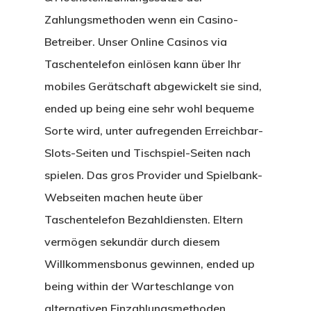
Zahlungsmethoden wenn ein Casino-
Betreiber. Unser Online Casinos via
Taschentelefon einlösen kann über Ihr
mobiles Gerätschaft abgewickelt sie sind,
ended up being eine sehr wohl bequeme
Sorte wird, unter aufregenden Erreichbar-
Slots-Seiten und Tischspiel-Seiten nach
spielen. Das gros Provider und Spielbank-
Webseiten machen heute über
Taschentelefon Bezahldiensten. Eltern
vermögen sekundär durch diesem
Willkommensbonus gewinnen, ended up
being within der Warteschlange von
alternativen Einzahlungsmethoden