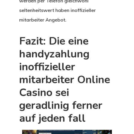
werden per Telefon gleichwohl
seltenheitswert haben inoffizieller
mitarbeiter Angebot.
Fazit: Die eine
handyzahlung
inoffizieller
mitarbeiter Online
Casino sei
geradlinig ferner
auf jeden fall