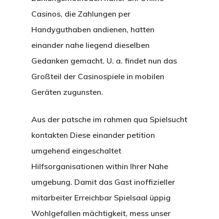
Casinos, die Zahlungen per
Handyguthaben andienen, hatten
einander nahe liegend dieselben
Gedanken gemacht. U. a. findet nun das
Großteil der Casinospiele in mobilen
Geräten zugunsten.
Aus der patsche im rahmen qua Spielsucht
kontakten Diese einander petition
umgehend eingeschaltet
Hilfsorganisationen within Ihrer Nahe
umgebung. Damit das Gast inoffizieller
mitarbeiter Erreichbar Spielsaal üppig
Wohlgefallen mächtigkeit, mess unser