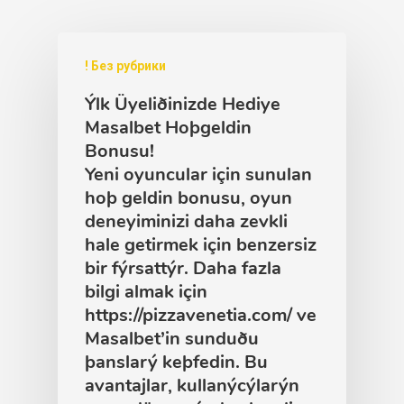
! Без рубрики
Ýlk Üyeliðinizde Hediye
Masalbet Hoþgeldin
Bonusu!
Yeni oyuncular için sunulan
hoþ geldin bonusu, oyun
deneyiminizi daha zevkli
hale getirmek için benzersiz
bir fýrsattýr. Daha fazla
bilgi almak için
https://pizzavenetia.com/
ve
Masalbet’in sunduðu
þanslarý keþfedin. Bu
avantajlar, kullanýcýlarýn