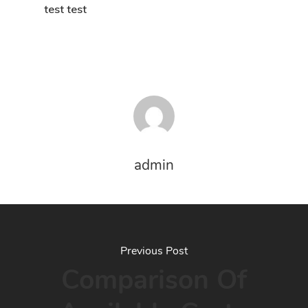
test test
admin
Previous Post
Comparison Of