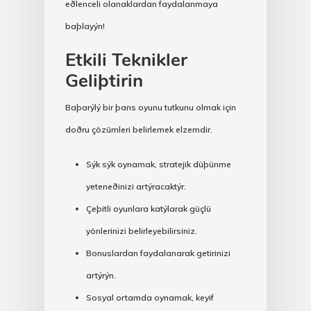
eðlenceli olanaklardan faydalanmaya
baþlayýn!
Etkili Teknikler
Geliþtirin
Baþarýlý bir þans oyunu tutkunu olmak için
doðru çözümleri belirlemek elzemdir.
Sýk sýk oynamak, stratejik düþünme
yeteneðinizi artýracaktýr.
Çeþitli oyunlara katýlarak güçlü
yönlerinizi belirleyebilirsiniz.
Bonuslardan faydalanarak getirinizi
artýrýn.
Sosyal ortamda oynamak, keyif