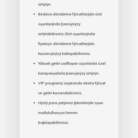
artýrýn.
Bedava döndürme fýrsatlarýyla slot
oyunlarýnda þansýnýzý
artýrabilirsiniz.Slot oyunlarýnda
fiyatsýz döndürme fýrsatlarýyla
kazancýnýzý katlayabilirsiniz.
Yüksek getiri saðlayan oyunlarda özel
kampanyalarla þansýnýzý artýrýn.
VIP programý sayesinde ekstra fýrsat
ve getiri kazanabilirsiniz.
Hýzlý para yatýrma iþlemleriyle oyun
mutluluðunuza hemen
baþlayabilirsiniz.