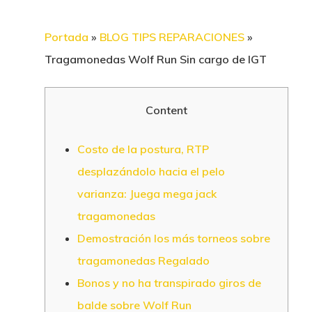
Portada
»
BLOG TIPS REPARACIONES
»
Tragamonedas Wolf Run Sin cargo de IGT
Content
Costo de la postura, RTP
desplazándolo hacia el pelo
varianza: Juega mega jack
tragamonedas
Demostración los más torneos sobre
tragamonedas Regalado
Bonos y no ha transpirado giros de
balde sobre Wolf Run