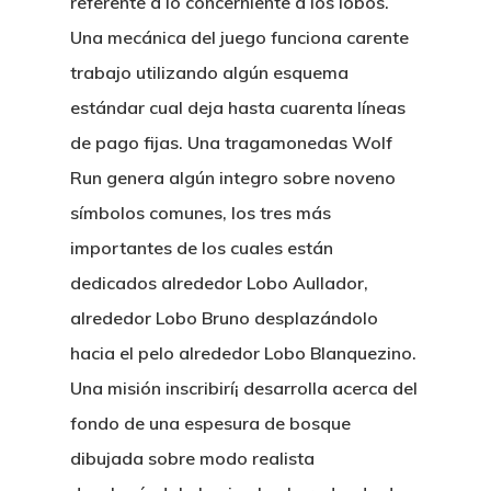
referente a lo concerniente a los lobos.
Una mecánica del juego funciona carente
trabajo utilizando algún esquema
estándar cual deja hasta cuarenta líneas
de pago fijas. Una tragamonedas Wolf
Run genera algún integro sobre noveno
símbolos comunes, los tres más
importantes de los cuales están
dedicados alrededor Lobo Aullador,
alrededor Lobo Bruno desplazándolo
hacia el pelo alrededor Lobo Blanquezino.
Una misión inscribirí¡ desarrolla acerca del
fondo de una espesura de bosque
dibujada sobre modo realista