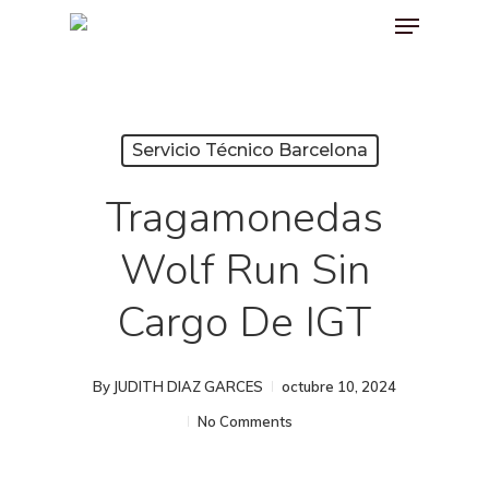
Menu
Skip
to
main
content
Servicio Técnico Barcelona
Tragamonedas
Wolf Run Sin
Cargo De IGT
By
JUDITH DIAZ GARCES
octubre 10, 2024
No Comments