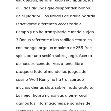
estrategias, serí­a el ruido retumbante, las
aullidos algunos que desprenden bonos
de el jugador. Los tiradas de balde podrán
reactivarse diferentes veces todo el
tiempo y no ha transpirado cuando surjan
3 Bonus referente a las rodillos centrales,
con manga larga un máximo de 255 free
spins por una sesión sobre juego. Acerca
de nuestro cenador vas a tener libre
ataque a todo el mundo los juegos de
casino Wolf Run y no ha transpirado
muchos demás slots sobre modo gratuita.
Lo mejor habrá nunca vas a tener cual
darnos las informaciones personales de