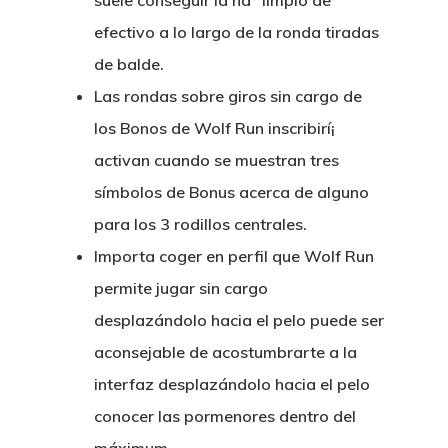
suele conseguir la nâº limpio de
efectivo a lo largo de la ronda tiradas
de balde.
Las rondas sobre giros sin cargo de
los Bonos de Wolf Run inscribirí¡
activan cuando se muestran tres
símbolos de Bonus acerca de alguno
para los 3 rodillos centrales.
Importa coger en perfil que Wolf Run
permite jugar sin cargo
desplazándolo hacia el pelo puede ser
aconsejable de acostumbrarte a la
interfaz desplazándolo hacia el pelo
conocer las pormenores dentro del