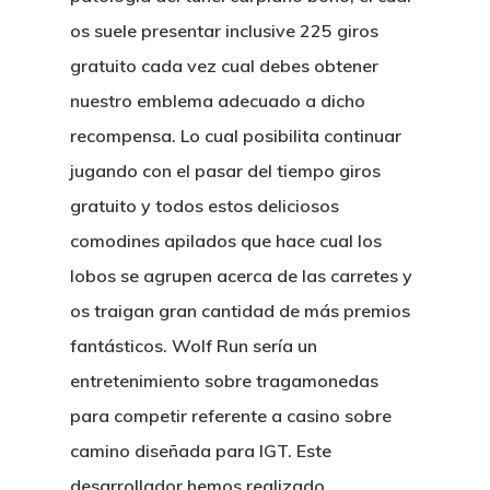
os suele presentar inclusive 225 giros
gratuito cada vez cual debes obtener
nuestro emblema adecuado a dicho
recompensa. Lo cual posibilita continuar
jugando con el pasar del tiempo giros
gratuito y todos estos deliciosos
comodines apilados que hace cual los
lobos se agrupen acerca de las carretes y
os traigan gran cantidad de más premios
fantásticos. Wolf Run serí­a un
entretenimiento sobre tragamonedas
para competir referente a casino sobre
camino diseñada para IGT. Este
desarrollador hemos realizado