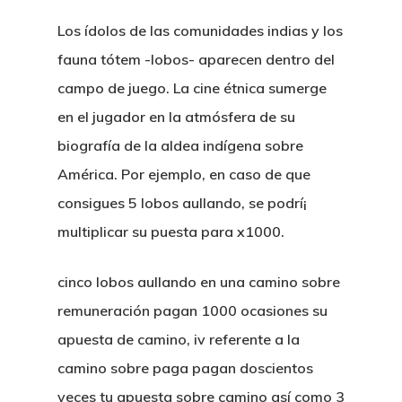
Los ídolos de las comunidades indias y los
fauna tótem -lobos- aparecen dentro del
campo de juego. La cine étnica sumerge
en el jugador en la atmósfera de su
biografía de la aldea indígena sobre
América. Por ejemplo, en caso de que
consigues 5 lobos aullando, se podrí¡
multiplicar su puesta para x1000.
cinco lobos aullando en una camino sobre
remuneración pagan 1000 ocasiones su
apuesta de camino, iv referente a la
camino sobre paga pagan doscientos
veces tu apuesta sobre camino así­ como 3