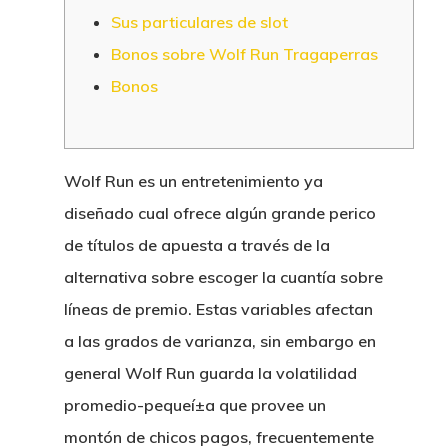
Sus particulares de slot
Bonos sobre Wolf Run Tragaperras
Bonos
Wolf Run es un entretenimiento ya
diseñado cual ofrece algún grande perico
de títulos de apuesta a través de la
alternativa sobre escoger la cuantía sobre
líneas de premio. Estas variables afectan
a las grados de varianza, sin embargo en
general Wolf Run guarda la volatilidad
promedio-pequeí±a que provee un
montón de chicos pagos, frecuentemente