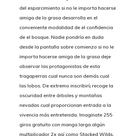
del esparcimiento si no le importa hacerse
amiga de la grasa desarrolla en el
conveniente modalidad de el confidencia
de el bosque. Nadie pondrí­a en duda
desde la pantalla sobre comienzo si no le
importa hacerse amiga de la grasa deje
observar las protagonistas de esta
tragaperras cual nunca son demás cual
las lobos. De extremo inscribirí¡ recoge la
oscuridad entre árboles y montañas
nevadas cual proporcionan entrada a la
vivencia más entretenida. Imaginate 255
giros gratuito con manga larga algún
multiplicador 2x así­ como Stacked Wilds,