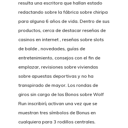
resulta una escritora que hallan estado
redactando sobre la fábrica sobre chiripa
para alguna 6 años de vida. Dentro de sus
productos, cerca de destacar reseñas de
casinos en internet , reseñas sobre slots
de balde , novedades, guías de
entretenimiento, consejos con el fin de
emplazar, revisiones sobre viviendas
sobre apuestas deportivas y no ha
transpirado de mayor. Los rondas de
giros sin cargo de las Bonos sobre Wolf
Run inscribirí¡ activan una vez que se
muestran tres símbolos de Bonus en
cualquiera para 3 rodillos centrales.