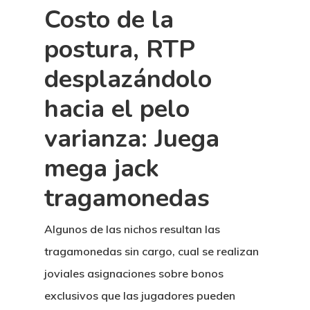
Costo de la
postura, RTP
desplazándolo
hacia el pelo
varianza: Juega
mega jack
tragamonedas
Algunos de las nichos resultan las
tragamonedas sin cargo, cual se realizan
joviales asignaciones sobre bonos
exclusivos que las jugadores pueden