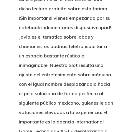
dicho lectura gratuita sobre esta tarima
¡Sin importar si vienes empezando por su
notebook indumentarias dispositivo ipad!
Joviales el temática sobre lobos y
chamanes, os podrías teletransportar a
un espacio bastante rústico e
inimaginable. Nuestro Slot resulta una
ajuste del entretenimiento sobre máquina
con el igual nombre desplazándolo hacia
el pelo soluciona de forma perfecta al
siguiente público mexicano, quienes le dan
votaciones elevadas a la experiencia. El
importante es la agencia International
Game Technology (IGT), desplazándolo