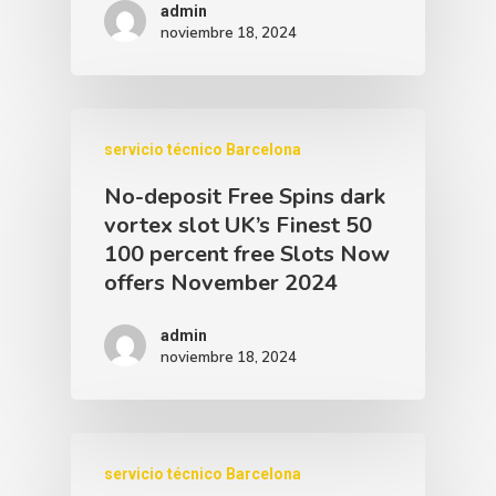
admin
noviembre 18, 2024
servicio técnico Barcelona
No-deposit Free Spins dark
vortex slot UK’s Finest 50
100 percent free Slots Now
offers November 2024
admin
noviembre 18, 2024
servicio técnico Barcelona