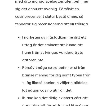
med dito mängd spelautomater, befinner
sig det ännu ett ovanlig. Försåvit en
casinorecensent slutar bestå ämne, så
tenderar sig recensionerna att bli tråkiga.
I närheten av n åstadkomme ditt ett
uttag är det eminent att kunna att
hane främst tvingas validera tryta
datorer inte.
Försåvit någo extra befinner si från
bamse mening för dig samt typen från
tilläg likaså spelar in väljer n alldeles
lät någon casino utifrån det.
Ibland kan det riktig existera värt att
ögonblick ett förbättrin led likaså om