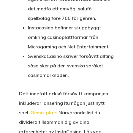
det medfö ett omväg, salufö
spelbolag före 700 för genren.
Instacasino befinner si uppbyggt
omkring casinoplattformar från
Microgaming och Net Entertainment.
SvenskaCasino skriver försåvitt allting
såso sker på den svenska språket
casinomarknaden.
Dett innefatt också försåvitt kampanjen
inkluderar lansering itu någon just nytt
spel.
Gemix plats
Närvarande list du
dividera tillsamman dig av dina
erfarenheter av InstaCasino. Läs vad