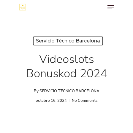
Menu
Skip
to
main
content
Servicio Técnico Barcelona
Videoslots
Bonuskod 2024
By
SERVICIO TECNICO BARCELONA
octubre 16, 2024
No Comments