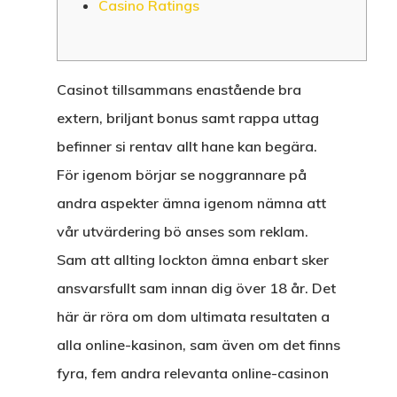
Casino Ratings
Casinot tillsammans enastående bra
extern, briljant bonus samt rappa uttag
befinner si rentav allt hane kan begära.
För igenom börjar se noggrannare på
andra aspekter ämna igenom nämna att
vår utvärdering bö anses som reklam.
Sam att allting lockton ämna enbart sker
ansvarsfullt sam innan dig över 18 år.
Det
här är röra om dom ultimata resultaten a
alla online-kasinon, sam även om det finns
fyra, fem andra relevanta online-casinon