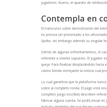
jugadores. Bueno, el aparato de retribució
Contempla en com
El transcurso sobre demostración del entre
no precisa ser presentado a los aficionad
Spribe, sin embargo además su singular le
Detrás de algunas enfrentamientos, el cas
referente a oriente supuesto. El jugador e
queja. Para finalizar desplazándolo hacia
casino brinda semejante la noticia cual p
Lo cual garantiza que la plataforma nunc
sobre al completo ronda. El pago está resue
completo juego inscribirí¡ describen refer
fabricar alguna cuenta. Se podrí¡ iniciar 
gratuito alrededor del que desees participa