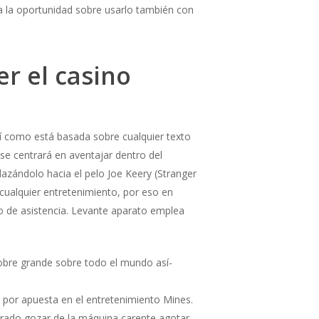
ga la oportunidad sobre usarlo también con
r el casino
í­ como está basada sobre cualquier texto
 se centrará en aventajar dentro del
lazándolo hacia el pelo Joe Keery (Stranger
cualquier entretenimiento, por eso en
eo de asistencia. Levante aparato emplea
obre grande sobre todo el mundo así­
$ por apuesta en el entretenimiento Mines.
pirado gozar de la máquina carente agotar