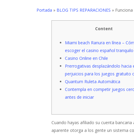
Portada
»
BLOG TIPS REPARACIONES
»
Funciona 
Content
Miami beach Ranura en línea – Có
escoger el casino español tranquilo
Casino Online en Chile
Prerrogativas desplazándolo hacia e
perjuicios para los juegos gratuito 
Quantum Ruleta Automática
Contempla en competir juegos cero
antes de iniciar
Cuando hayas afiliado su cuenta bancaria a
aparente otorga a los gente un sistema co