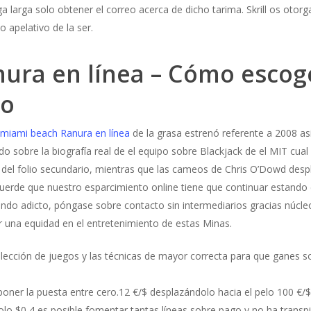
 larga solo obtener el correo acerca de dicho tarima.
Skrill os otor
o apelativo de la ser.
ura en línea – Cómo escoge
lo
miami beach Ranura en línea
de la grasa estrenó referente a 2008 as
o sobre la biografía real de el equipo sobre Blackjack de el MIT cual
ro del folio secundario, mientras que las cameos de Chris O’Dowd desp
uerde que nuestro esparcimiento online tiene que continuar estando 
iendo adicto, póngase sobre contacto sin intermediarios gracias núcl
ar una equidad en el entretenimiento de estas Minas.
ección de juegos y las técnicas de mayor correcta para que ganes s
sponer la puesta entre cero.12 €/$ desplazándolo hacia el pelo 100 €/
solo $0,4 es posible fomentar tantas líneas sobre pago y no ha trans