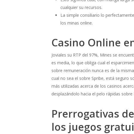
cualquier su recursos.
La simple consiliario lo perfectamente
los minas online.
Casino Online en
Joviales su RTP del 97%, Mines se encuentr
es media, lo que obliga cual el esparcimi
sobre remuneración nunca es de la misma d
cual no sea el sobre Spribe, está seguro 
más utilizadas acerca de los casinos acerca
desplazándolo hacia el pelo rápidas sobre l
Prerrogativas de
los juegos gratu