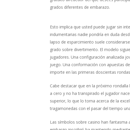
grados diferentes de embarazo.
Esto implica que usted puede jugar sin int
indumentarias nadie pondrí­a en duda desde 
lapso de esparcimiento suele considerarse
grado sobre divertimento. El modelo sigui
jugadores. Una configuración analizada jov
juego. Una conformación con apuestas de
importe en las primeras doscientas rondas
Cabe destacar que en la próximo rondalla 
a cero y no ha transpirado el jugador nace
superior, lo que lo torna acerca de la exce
tragamonedas con el pasar del tiempo una
Las símbolos sobre casino han fantasma ace
embargo inscribirí¡ ha mantenido median