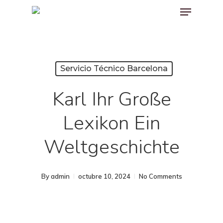
Menu
Skip
to
main
content
Servicio Técnico Barcelona
Karl Ihr Große
Lexikon Ein
Weltgeschichte
By
admin
octubre 10, 2024
No Comments